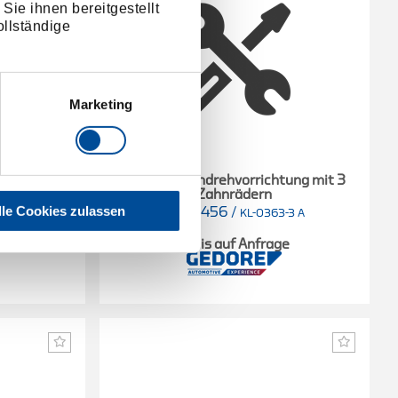
Sie ihnen bereitgestellt
llständige
Marketing
ung mit 2
Motor-Durchdrehvorrichtung mit 3
Zahnrädern
lle Cookies zulassen
3036456
/
-2 A
KL-0363-3 A
e
Preis auf Anfrage