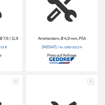
Ø 7,9 / 11,9
Arretierdorn, Ø 4,9 mm, PSA
2455471
/
233 B
KL-1380-2213 A
e
Preis auf Anfrage