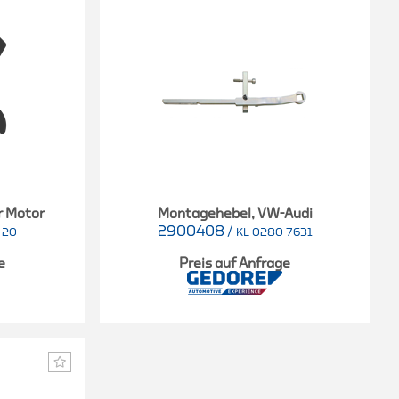
r Motor
Montagehebel, VW-Audi
2900408
/
-20
KL-0280-7631
e
Preis auf Anfrage