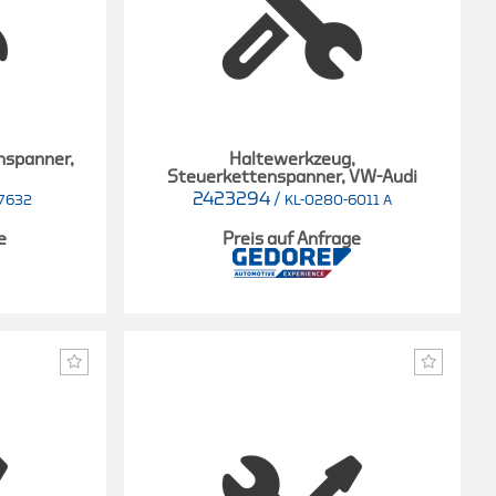
nspanner,
Haltewerkzeug,
Steuerkettenspanner, VW-Audi
2423294
/
-7632
KL-0280-6011 A
e
Preis auf Anfrage