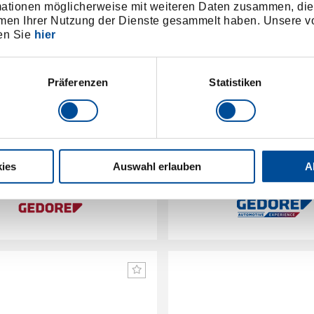
mationen möglicherweise mit weiteren Daten zusammen, die 
men Ihrer Nutzung der Dienste gesammelt haben. Unsere vo
en Sie
hier
Präferenzen
Statistiken
ierwerkzeug, Schwungrad
Motor-Durchdrehvorricht
Zahnrädern
ies
Auswahl erlauben
A
3301940
/
3036421
/
R15303000
KL-0363
Preis auf Anfrage
Preis auf Anfrag