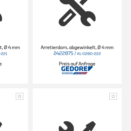
lt, Ø 4 mm
Arretierdorn, abgewinkelt, Ø 4 mm
2422875
/
-221
KL-0280-222
e
Preis auf Anfrage