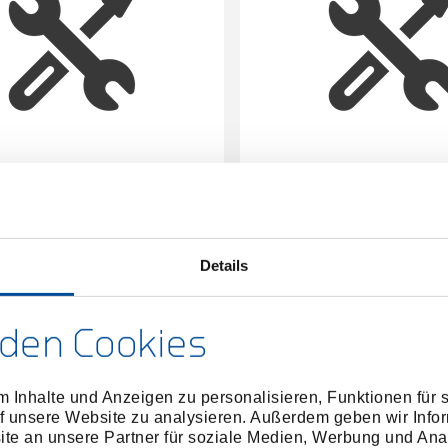
grad-Blockierwerkzeug, VW
Schwungrad-Blockierw
1.2 TSI
3256979
/
2955911
/
KL-0282-532
KL-0182-
Preis auf Anfrage
Preis auf Anfrag
Details
den Cookies
 Inhalte und Anzeigen zu personalisieren, Funktionen für 
f unsere Website zu analysieren. Außerdem geben wir Infor
e an unsere Partner für soziale Medien, Werbung und Ana