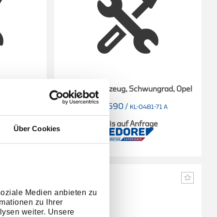
erkzeug
Blockierwerkzeug, Schwungrad, Opel
2438690
/
1 B
KL-0481-71 A
e
Preis auf Anfrage
Über Cookies
soziale Medien anbieten zu
mationen zu Ihrer
lysen weiter. Unsere