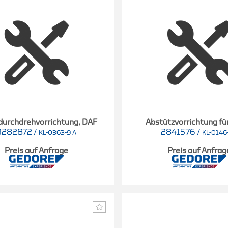
durchdrehvorrichtung, DAF
Abstützvorrichtung fü
3282872
/
2841576
/
KL-0363-9 A
KL-0146
Preis auf Anfrage
Preis auf Anfrag