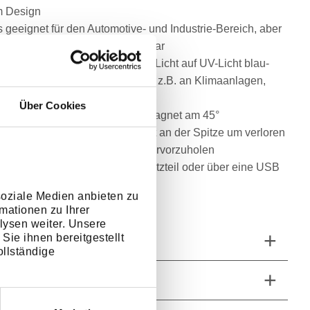
m Design
 geeignet für den Automotive- und Industrie-Bereich, aber
eizeitbereich vielseitig einsetzbar
 dimmbar, umschaltbar von LED Licht auf UV-Licht blau-
um Auffinden von Undichtigkeiten z.B. an Klimaanlagen,
pen etc.)
Über Cookies
g ausklappbare Haken, starker Magnet am 45°
arem Fuß und starker Minimagnet an der Spitze um verloren
 Kleinteile an engen Stellen hervorzuholen
hkeit über das mitgelieferte Netzteil oder über eine USB
lle
soziale Medien anbieten zu
n
mationen zu Ihrer
lysen weiter. Unsere
Sie ihnen bereitgestellt
ngen und Gewichte
llständige
fang