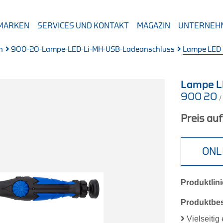
 MARKEN
SERVICES UND KONTAKT
MAGAZIN
UNTERNEH
n
900-20-Lampe-LED-Li-MH-USB-Ladeanschluss
Lampe LED 
Lampe L
900 20
/
Preis au
ONL
Produktlini
Produktbe
Vielseiti