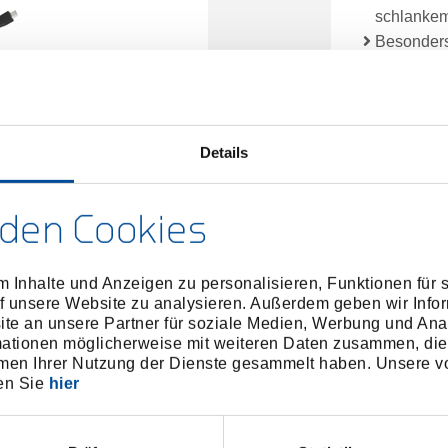
schlanke
Besonders
auch im Fr
Stufenlos
violett (z
Wärmepum
Details
Beidseiti
verstellb
gegangene
den Cookies
Lademöglic
Schnittste
 Inhalte und Anzeigen zu personalisieren, Funktionen für 
620 Lume
f unsere Website zu analysieren. Außerdem geben wir Infor
e an unsere Partner für soziale Medien, Werbung und Ana
mationen möglicherweise mit weiteren Daten zusammen, die 
Abmessu
men Ihrer Nutzung der Dienste gesammelt haben. Unsere vo
en Sie
hier
Lieferum