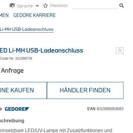
Merkliste
Sprache
MEN
GEDORE KARRIERE
Li-MH USB-Ladeanschluss
ED Li-MH USB-Ladeanschluss
 Code-Nr. 3108678
f Anfrage
INE KAUFEN
HÄNDLER FINDEN
e
EAN
4010886954683
schreibung
g einsetzbare LED/UV-Lampe mit Zusatzfunktionen und