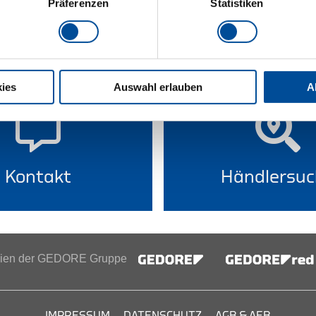
Präferenzen
Statistiken
Technisc
ies
Auswahl erlauben
A
Kontakt
Händlersuc
inien der GEDORE Gruppe