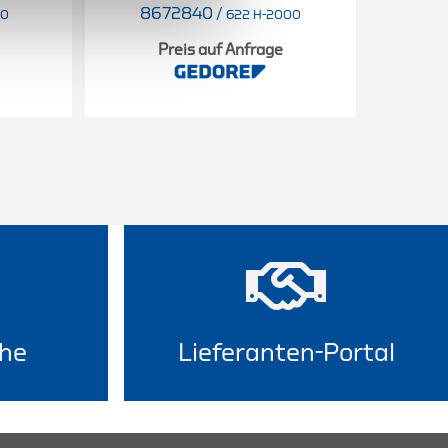
8672840
/
50
622 H-2000
Preis auf Anfrage
he
Lieferanten-Portal