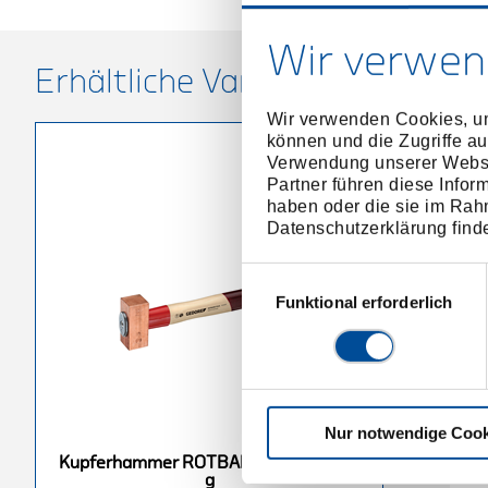
Wir verwen
Erhältliche Varianten
Wir verwenden Cookies, um
können und die Zugriffe au
Verwendung unserer Websit
Partner führen diese Infor
haben oder die sie im Rah
Datenschutzerklärung find
Einwilligungsauswahl
Funktional erforderlich
Nur notwendige Cook
OTBAND-PLUS
Kupferhammer ROTBAND-PLUS
K
Kupferhammer ROTBAND-PLUS 1000
g
5000 g
g