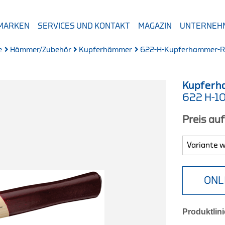
 MARKEN
SERVICES UND KONTAKT
MAGAZIN
UNTERNEH
e
Hämmer/Zubehör
Kupferhämmer
622-H-Kupferhammer-
Kupferh
622 H-1
Preis au
ONL
Produktlini