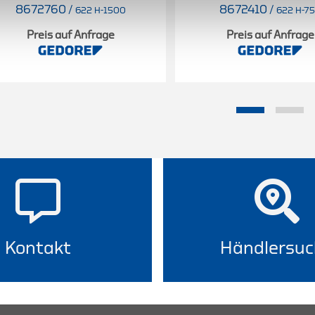
8672760
/
8672410
/
622 H-1500
622 H-7
Preis auf Anfrage
Preis auf Anfrage
Kontakt
Händlersuc