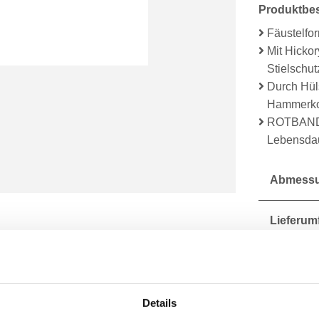
Produktbe
Fäustelfo
Mit Hickor
Stielschu
Durch Hül
Hammerkop
ROTBAND-P
Lebensdau
Abmessu
Lieferum
Technisc
Details