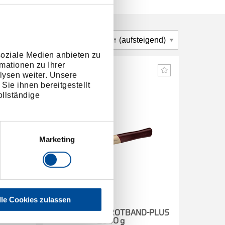
soziale Medien anbieten zu
mationen zu Ihrer
lysen weiter. Unsere
Sie ihnen bereitgestellt
llständige
Marketing
lle Cookies zulassen
D-PLUS
Kupferhammer ROTBAND-PLUS
Kupfer
2000 g