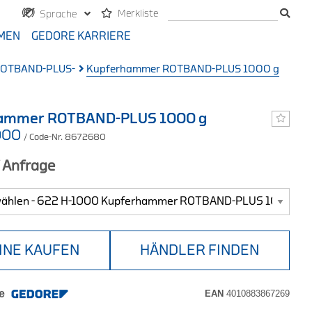
Merkliste
Sprache
MEN
GEDORE KARRIERE
ROTBAND-PLUS-
Kupferhammer ROTBAND-PLUS 1000 g
ammer ROTBAND-PLUS 1000 g
000
/ Code-Nr. 8672680
f Anfrage
INE KAUFEN
HÄNDLER FINDEN
e
EAN
4010883867269