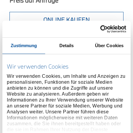
Preis auf Anfrage
ONLINE KAUFEN
HÄNDLER FINDEN
Zustimmung
Details
Über Cookies
Produktlinie
EAN
4010883101103
Wir verwenden Cookies
Produktbeschreibung
Wir verwenden Cookies, um Inhalte und Anzeigen zu
Kopf und Stiel aus einem Stück geschmiedet,
personalisieren, Funktionen für soziale Medien
anbieten zu können und die Zugriffe auf unsere
nahezu unzerbrechlich
Website zu analysieren. Außerdem geben wir
Ergonomischer 2-Komponenten Handgriff
Informationen zu Ihrer Verwendung unserer Website
Ausgewogene Gewichtsverteilung für eine hohe
an unsere Partner für soziale Medien, Werbung und
Schlagkraft
Analysen weiter. Unsere Partner führen diese
Informationen möglicherweise mit weiteren Daten
Ermüdungsfreies Arbeiten durch neues Anti-
zusammen, die Sie ihnen bereitgestellt haben oder
Vibrationssystem
die sie im Rahmen Ihrer Nutzung der Dienste