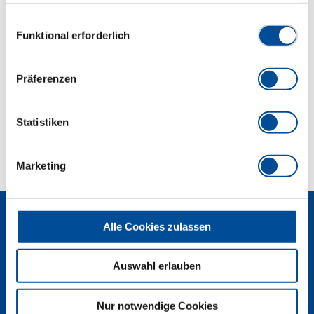
Durchgehender Schaft bis zum Griffende
gesammelt haben. Unsere vollständige
Magnetischer Nagelhalter
Datenschutzerklärung finden Sie
hier
Einwilligungsauswahl
Funktional erforderlich
Abmessungen und Gewichte
Präferenzen
Lieferumfang
Statistiken
Technische Eigenschaften
Marketing
Alle Cookies zulassen
Auswahl erlauben
Newsletter
Nur notwendige Cookies