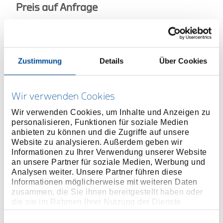
Preis auf Anfrage
ONLINE KAUFEN
Zustimmung
Details
Über Cookies
HÄNDLER FINDEN
Wir verwenden Cookies
Produktlinie
EAN
4060833007849
Wir verwenden Cookies, um Inhalte und Anzeigen zu
personalisieren, Funktionen für soziale Medien
Produktbeschreibung
anbieten zu können und die Zugriffe auf unsere
Website zu analysieren. Außerdem geben wir
Geschmiedete Ausführung, schwarz lackiert, aus
Informationen zu Ihrer Verwendung unserer Website
Spezialstahl
an unsere Partner für soziale Medien, Werbung und
Abgerundete Kanten
Analysen weiter. Unsere Partner führen diese
Bahn mit magnetischer Nagelrille
Informationen möglicherweise mit weiteren Daten
zusammen, die Sie ihnen bereitgestellt haben oder
Stahlrohrstiel und Kunststoffgriff
die sie im Rahmen Ihrer Nutzung der Dienste
Mit Kopfsicherung
gesammelt haben. Unsere vollständige
Datenschutzerklärung finden Sie
hier
Einwilligungsauswahl