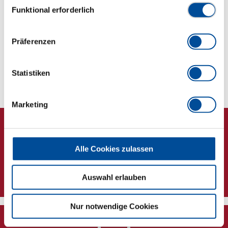
Funktional erforderlich
Abmessungen und Gewichte
Lieferumfang
Präferenzen
Technische Eigenschaften
Statistiken
Marketing
Alle Cookies zulassen
Newsletter
Auswahl erlauben
Nur notwendige Cookies