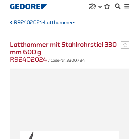
R92402024-Latthammer-
Latthammer mit Stahlrohrstiel 330
mm 600 g
R92402024
/ Code-Nr. 3300784