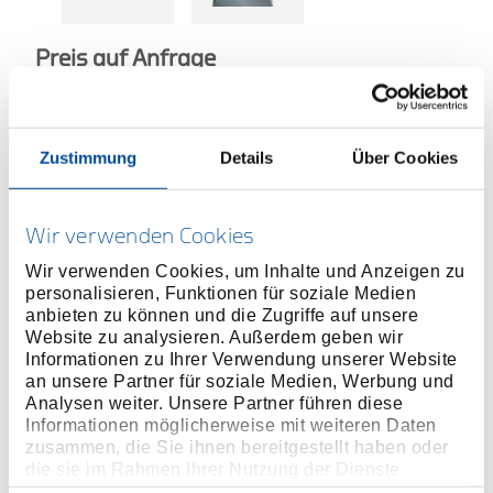
Preis auf Anfrage
Zustimmung
Details
Über Cookies
ONLINE KAUFEN
Wir verwenden Cookies
HÄNDLER FINDEN
Wir verwenden Cookies, um Inhalte und Anzeigen zu
personalisieren, Funktionen für soziale Medien
anbieten zu können und die Zugriffe auf unsere
Website zu analysieren. Außerdem geben wir
Produktlinie
EAN
4010883872843
Informationen zu Ihrer Verwendung unserer Website
an unsere Partner für soziale Medien, Werbung und
Produktbeschreibung
Analysen weiter. Unsere Partner führen diese
Mit Hickorystiel
Informationen möglicherweise mit weiteren Daten
Splitterfreie, bruch- und verschleißfeste Polyamid-
zusammen, die Sie ihnen bereitgestellt haben oder
die sie im Rahmen Ihrer Nutzung der Dienste
Köpfe, 75 Shore D, getestet bis -20° C
gesammelt haben. Unsere vollständige