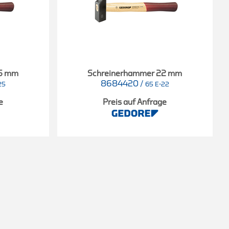
25 mm
Schreinerhammer 22 mm
8684420
/
25
65 E-22
e
Preis auf Anfrage