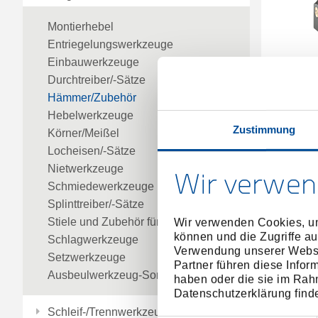
Montierhebel
Entriegelungswerkzeuge
Einbauwerkzeuge
Durchtreiber/-Sätze
Hämmer/Zubehör
Sc
Hebelwerkzeuge
Zustimmung
Körner/Meißel
Locheisen/-Sätze
Nietwerkzeuge
Wir verwen
Schmiedewerkzeuge
Splinttreiber/-Sätze
Stiele und Zubehör für
Wir verwenden Cookies, um
können und die Zugriffe au
Schlagwerkzeuge
Verwendung unserer Websit
Setzwerkzeuge
Partner führen diese Infor
Ausbeulwerkzeug-Sortimente
haben oder die sie im Rah
Datenschutzerklärung find
Schleif-/Trennwerkzeuge