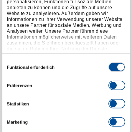
personalisieren, Funktionen für soziale Medien
anbieten zu können und die Zugriffe auf unsere
Website zu analysieren. Außerdem geben wir
Informationen zu Ihrer Verwendung unserer Website
an unsere Partner für soziale Medien, Werbung und
Analysen weiter. Unsere Partner führen diese
Informationen möglicherweise mit weiteren Daten
zusammen, die Sie ihnen bereitgestellt haben oder
die sie im Rahmen Ihrer Nutzung der Dienste
gesammelt haben. Unsere vollständige
Datenschutzerklärung finden Sie
hier
Einwilligungsauswahl
Schlosserhammer ROTBAND-PLUS mit
Funktional erforderlich
Hickorystiel 200 g
8582930
/
600 H-200
Präferenzen
Preis auf Anfrage
Statistiken
Marketing