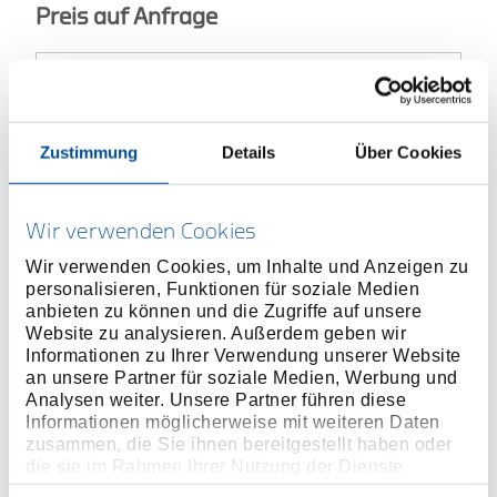
Preis auf Anfrage
ONLINE KAUFEN
Zustimmung
Details
Über Cookies
HÄNDLER FINDEN
Wir verwenden Cookies
Wir verwenden Cookies, um Inhalte und Anzeigen zu
personalisieren, Funktionen für soziale Medien
Produktlinie
EAN
4017981570046
anbieten zu können und die Zugriffe auf unsere
Website zu analysieren. Außerdem geben wir
Produktbeschreibung
Informationen zu Ihrer Verwendung unserer Website
an unsere Partner für soziale Medien, Werbung und
Ausführung nach DIN 7200 Form A
Analysen weiter. Unsere Partner führen diese
Zum Ausstanzen von Pappe, Leder, Gummi,
Informationen möglicherweise mit weiteren Daten
Dichtmaterialien und anderen weichen Werkstoffen
zusammen, die Sie ihnen bereitgestellt haben oder
Schneide gehärtet
die sie im Rahmen Ihrer Nutzung der Dienste
gesammelt haben. Unsere vollständige
Schaft blau lackiert