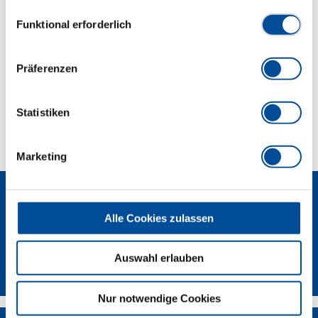
Datenschutzerklärung finden Sie
hier
Einwilligungsauswahl
Funktional erforderlich
Abmessungen und Gewichte
Präferenzen
Lieferumfang
Statistiken
Technische Eigenschaften
Marketing
Alle Cookies zulassen
Auswahl erlauben
Newsletter
Nur notwendige Cookies