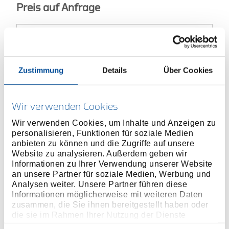
Preis auf Anfrage
ONLINE KAUFEN
Zustimmung
Details
Über Cookies
HÄNDLER FINDEN
Wir verwenden Cookies
Wir verwenden Cookies, um Inhalte und Anzeigen zu
personalisieren, Funktionen für soziale Medien
Produktlinie
EAN
4017981570251
anbieten zu können und die Zugriffe auf unsere
Website zu analysieren. Außerdem geben wir
Produktbeschreibung
Informationen zu Ihrer Verwendung unserer Website
an unsere Partner für soziale Medien, Werbung und
Ausführung nach DIN 7200 Form A
Analysen weiter. Unsere Partner führen diese
Zum Ausstanzen von Pappe, Leder, Gummi,
Informationen möglicherweise mit weiteren Daten
Dichtmaterialien und anderen weichen Werkstoffen
zusammen, die Sie ihnen bereitgestellt haben oder
Schneide gehärtet
die sie im Rahmen Ihrer Nutzung der Dienste
gesammelt haben. Unsere vollständige
Schaft blau lackiert