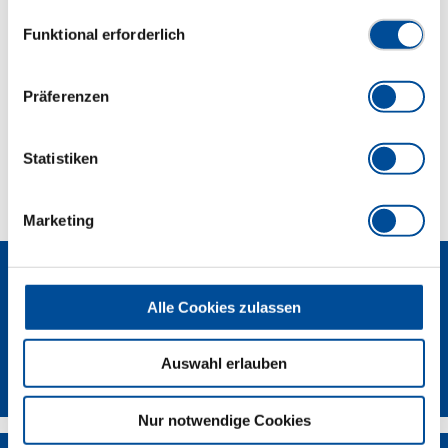
Datenschutzerklärung finden Sie
hier
Einwilligungsauswahl
Funktional erforderlich
Abmessungen und Gewichte
Präferenzen
Lieferumfang
Statistiken
Technische Eigenschaften
Marketing
Alle Cookies zulassen
Auswahl erlauben
Newsletter
Nur notwendige Cookies