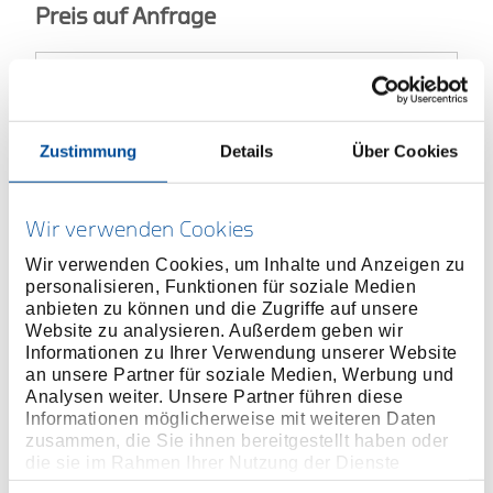
Preis auf Anfrage
ONLINE KAUFEN
Zustimmung
Details
Über Cookies
HÄNDLER FINDEN
Wir verwenden Cookies
Wir verwenden Cookies, um Inhalte und Anzeigen zu
personalisieren, Funktionen für soziale Medien
Produktlinie
EAN
4017981570350
anbieten zu können und die Zugriffe auf unsere
Website zu analysieren. Außerdem geben wir
Produktbeschreibung
Informationen zu Ihrer Verwendung unserer Website
an unsere Partner für soziale Medien, Werbung und
Ausführung nach DIN 7200 Form A
Analysen weiter. Unsere Partner führen diese
Zum Ausstanzen von Pappe, Leder, Gummi,
Informationen möglicherweise mit weiteren Daten
Dichtmaterialien und anderen weichen Werkstoffen
zusammen, die Sie ihnen bereitgestellt haben oder
Schneide gehärtet
die sie im Rahmen Ihrer Nutzung der Dienste
gesammelt haben. Unsere vollständige
Schaft blau lackiert