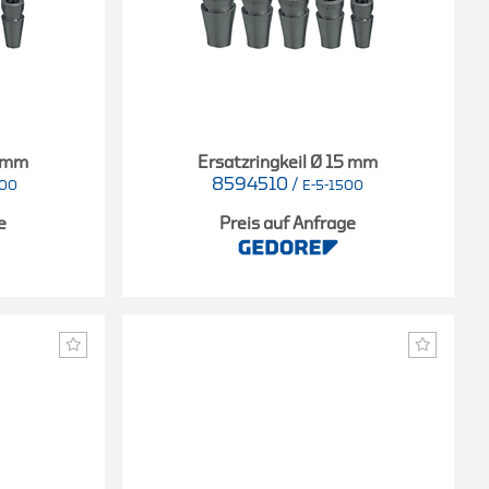
4 mm
Ersatzringkeil Ø 15 mm
8594510
/
000
E-5-1500
e
Preis auf Anfrage