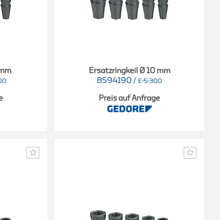
8 mm
Ersatzringkeil Ø 10 mm
8594190
/
00
E-5-300
e
Preis auf Anfrage