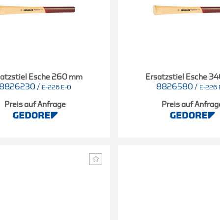
atzstiel Esche 260 mm
Ersatzstiel Esche 3
8826230
/
8826580
/
E-226 E-0
E-226 
Preis auf Anfrage
Preis auf Anfrag