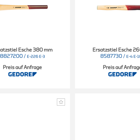
atzstiel Esche 380 mm
Ersatzstiel Esche 2
8827200
/
8587730
/
E-226 E-3
E-4 E-
Preis auf Anfrage
Preis auf Anfrag