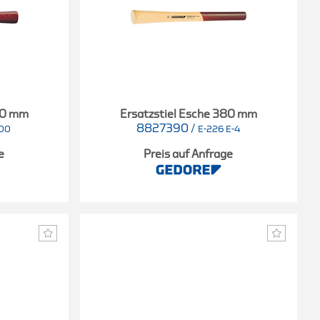
60 mm
Ersatzstiel Esche 380 mm
8827390
/
100
E-226 E-4
e
Preis auf Anfrage