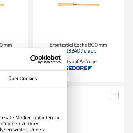
600 mm
Ersatzstiel Esche 800 mm
8613240
/
-3
E-9 E-5
e
Preis auf Anfrage
Über Cookies
soziale Medien anbieten zu
mationen zu Ihrer
lysen weiter. Unsere