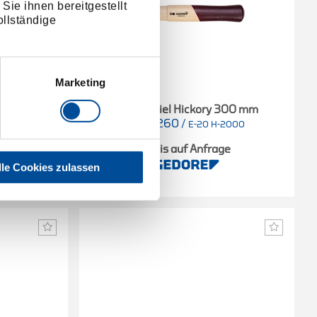
Sie ihnen bereitgestellt
llständige
Marketing
280 mm
Ersatzstiel Hickory 300 mm
8637260
/
1500
E-20 H-2000
e
Preis auf Anfrage
lle Cookies zulassen