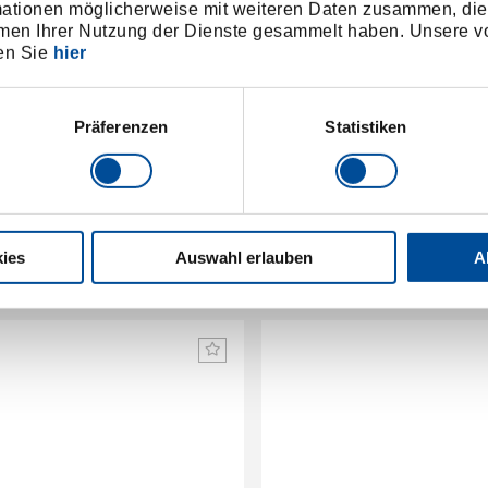
mationen möglicherweise mit weiteren Daten zusammen, die 
men Ihrer Nutzung der Dienste gesammelt haben. Unsere vo
en Sie
hier
Präferenzen
Statistiken
atzstiel Hickory 260 mm
Ersatzstiel Hickory 
636880
/
8637180
/
E-20 H-1000
E-20 H-
Preis auf Anfrage
Preis auf Anfrag
ies
Auswahl erlauben
A