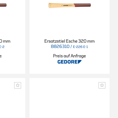
40 mm
Ersatzstiel Esche 320 mm
8826310
/
E-2
E-226 E-1
e
Preis auf Anfrage