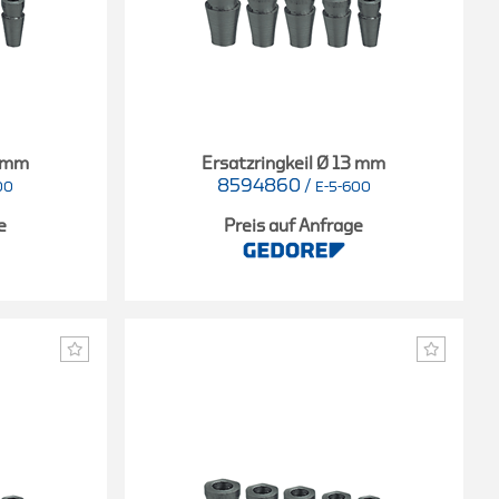
2 mm
Ersatzringkeil Ø 13 mm
8594860
/
00
E-5-600
e
Preis auf Anfrage