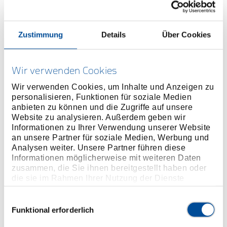
Preis auf Anfrage
Zustimmung
Details
Über Cookies
ONLINE KAUFEN
Wir verwenden Cookies
Wir verwenden Cookies, um Inhalte und Anzeigen zu
personalisieren, Funktionen für soziale Medien
HÄNDLER FINDEN
anbieten zu können und die Zugriffe auf unsere
Website zu analysieren. Außerdem geben wir
Informationen zu Ihrer Verwendung unserer Website
Produktlinie
EAN
4010883882651
an unsere Partner für soziale Medien, Werbung und
Analysen weiter. Unsere Partner führen diese
Produktbeschreibung
Informationen möglicherweise mit weiteren Daten
zusammen, die Sie ihnen bereitgestellt haben oder
die sie im Rahmen Ihrer Nutzung der Dienste
Abmessungen und Gewichte
gesammelt haben. Unsere vollständige
Datenschutzerklärung finden Sie
hier
Einwilligungsauswahl
Funktional erforderlich
Lieferumfang