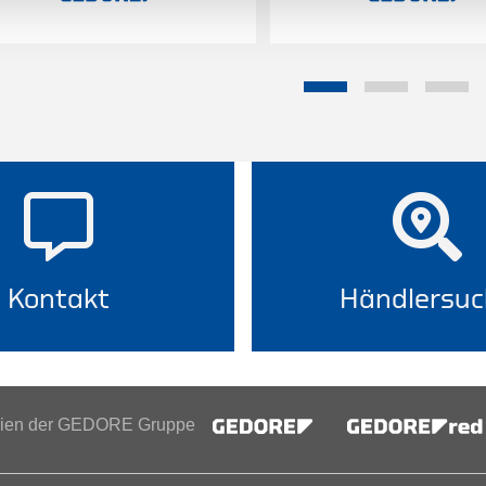
Kontakt
Händlersuc
inien der GEDORE Gruppe