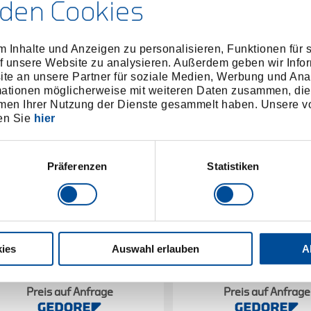
den Cookies
 Inhalte und Anzeigen zu personalisieren, Funktionen für 
f unsere Website zu analysieren. Außerdem geben wir Infor
e an unsere Partner für soziale Medien, Werbung und Ana
mationen möglicherweise mit weiteren Daten zusammen, die 
men Ihrer Nutzung der Dienste gesammelt haben. Unsere vo
en Sie
hier
Präferenzen
Statistiken
ies
Auswahl erlauben
A
Ersatzstiel Esche 350 mm
Ersatzstiel Esche 2
8588540
/
8587810
/
E-4 E-800
E-4 E-2
Preis auf Anfrage
Preis auf Anfrage