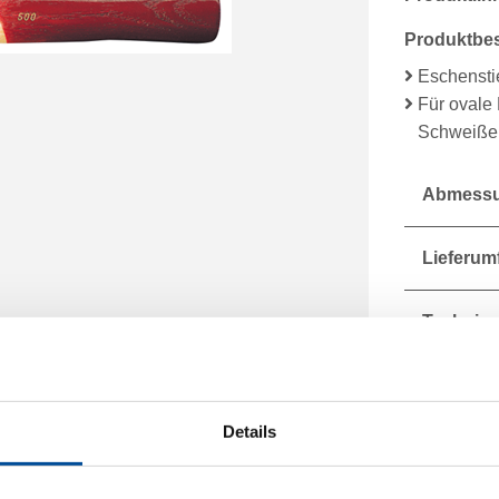
Produktbe
Eschensti
Für ovale
Schweiße
Abmessu
Lieferum
Technisc
Details