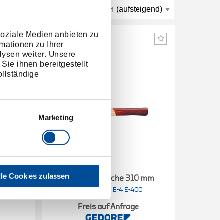
soziale Medien anbieten zu
mationen zu Ihrer
lysen weiter. Unsere
Sie ihnen bereitgestellt
llständige
Marketing
lle Cookies zulassen
80 mm
Ersatzstiel Esche 310 mm
Ersa
8588110
/
8
00
E-4 E-400
Preis auf Anfrage