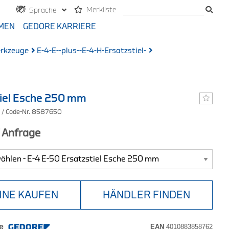
Merkliste
Sprache
MEN
GEDORE KARRIERE
erkzeuge
E-4-E--plus--E-4-H-Ersatzstiel-
iel Esche 250 mm
0
/ Code-Nr. 8587650
f Anfrage
INE KAUFEN
HÄNDLER FINDEN
e
EAN
4010883858762