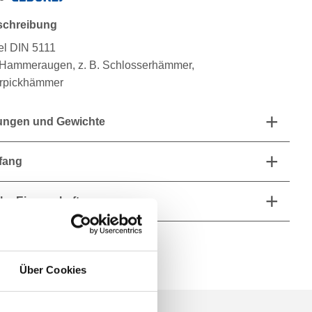
schreibung
el DIN 5111
 Hammeraugen, z. B. Schlosserhämmer,
rpickhämmer
ngen und Gewichte
fang
he Eigenschaften
Über Cookies