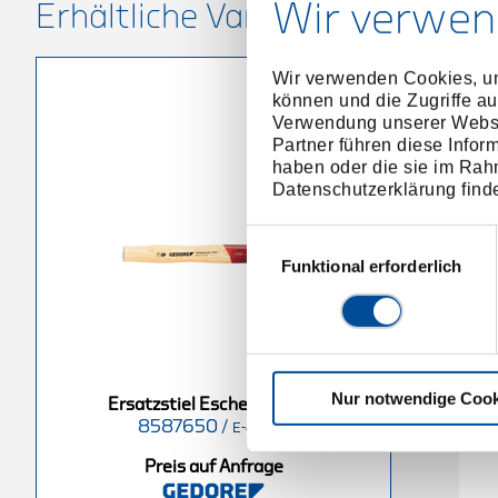
Wir verwen
Erhältliche Varianten
Wir verwenden Cookies, um
können und die Zugriffe au
Verwendung unserer Websit
Partner führen diese Infor
haben oder die sie im Rah
Datenschutzerklärung find
Einwilligungsauswahl
Funktional erforderlich
Nur notwendige Cook
che 300 mm
Ersatzstiel Esche 400 mm
Ersatzstiel Esche 250 mm
8587650
/
8588890
/
E-4 E-50
E-4 E-300
E-4 E-2000
Preis auf Anfrage
nfrage
Preis auf Anfrage