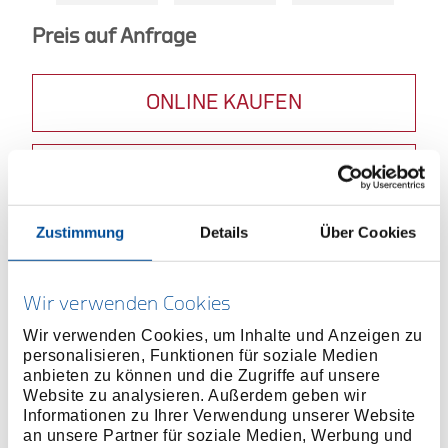
Preis auf Anfrage
ONLINE KAUFEN
HÄNDLER FINDEN
Zustimmung
Details
Über Cookies
Produktlinie
EAN
4060833019224
Produktbeschreibung
Wir verwenden Cookies
Vielseitige Adaptergrößen: Enthält 1/4", 3/8" und
1/2" Adapter und 1/4" magnetischen Bit-Halter für
Wir verwenden Cookies, um Inhalte und Anzeigen zu
personalisieren, Funktionen für soziale Medien
flexible Einsatzmöglichkeiten
anbieten zu können und die Zugriffe auf unsere
Robustes Material: Gefertigt aus
Website zu analysieren. Außerdem geben wir
wärmebehandeltem Chrom-Vanadium-Stahl für
Informationen zu Ihrer Verwendung unserer Website
hohe Langlebigkeit
an unsere Partner für soziale Medien, Werbung und