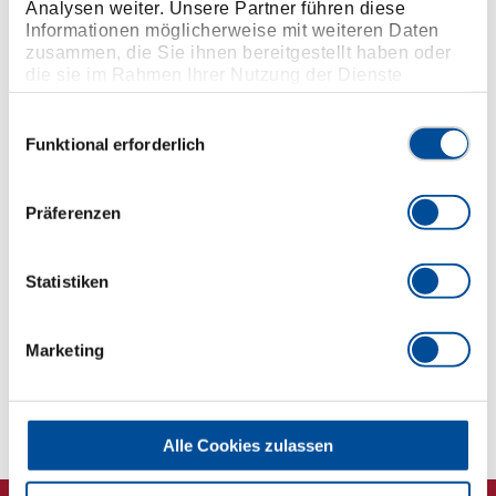
Analysen weiter. Unsere Partner führen diese
Praktischer Organizer: Geliefert in einem kompakten
Informationen möglicherweise mit weiteren Daten
Halter für einfache Aufbewahrung und schnellen
zusammen, die Sie ihnen bereitgestellt haben oder
Zugriff
die sie im Rahmen Ihrer Nutzung der Dienste
Manganphosphat-Beschichtung: Bietet zusätzlichen
gesammelt haben. Unsere vollständige
Datenschutzerklärung finden Sie
hier
Einwilligungsauswahl
Schutz vor Rost und Korrosion
Funktional erforderlich
Kompatibilität: Passt auf alle
Schnellwechselsysteme und Standardbohrfutter,
geeignet für Maschinenbetätigung
Präferenzen
Abmessungen und Gewichte
Statistiken
Lieferumfang
Marketing
Technische Eigenschaften
Alle Cookies zulassen