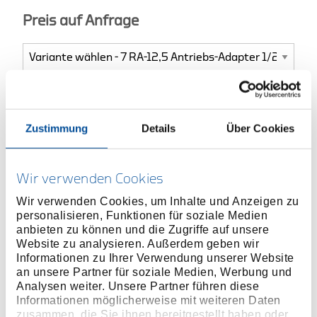
Preis auf Anfrage
ONLINE KAUFEN
Zustimmung
Details
Über Cookies
HÄNDLER FINDEN
Wir verwenden Cookies
Produktlinie
EAN
4010886894934
Wir verwenden Cookies, um Inhalte und Anzeigen zu
personalisieren, Funktionen für soziale Medien
Produktbeschreibung
anbieten zu können und die Zugriffe auf unsere
Website zu analysieren. Außerdem geben wir
Der Einstecksechskant macht aus einem
Informationen zu Ihrer Verwendung unserer Website
Ringratschenschlüssel eine Knarre
an unsere Partner für soziale Medien, Werbung und
Analysen weiter. Unsere Partner führen diese
Mit Druckknopfauslösung, verschleißfest
Informationen möglicherweise mit weiteren Daten
manganphosphatiert
zusammen, die Sie ihnen bereitgestellt haben oder