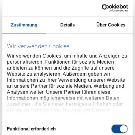
Preis auf Anfrage
ONLINE KAUFEN
Zustimmung
Details
Über Cookies
HÄNDLER FINDEN
Wir verwenden Cookies
Wir verwenden Cookies, um Inhalte und Anzeigen zu
personalisieren, Funktionen für soziale Medien
Produktlinie
EAN
4010886632000
anbieten zu können und die Zugriffe auf unsere
Website zu analysieren. Außerdem geben wir
Produktbeschreibung
Informationen zu Ihrer Verwendung unserer Website
Zum Anziehen und Gegenhalten von
an unsere Partner für soziale Medien, Werbung und
Analysen weiter. Unsere Partner führen diese
Keilriemenscheiben
Informationen möglicherweise mit weiteren Daten
Ersatz-Gewebeband No. E-36 Z
zusammen, die Sie ihnen bereitgestellt haben oder
die sie im Rahmen Ihrer Nutzung der Dienste
gesammelt haben. Unsere vollständige
Abmessungen und Gewichte
Datenschutzerklärung finden Sie
hier
Einwilligungsauswahl
Funktional erforderlich
Lieferumfang