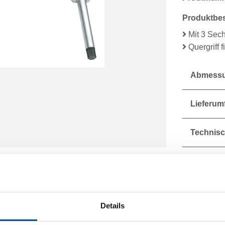
Produktbe
Mit 3 Sec
Quergriff f
Abmessu
Lieferum
Technisc
Details