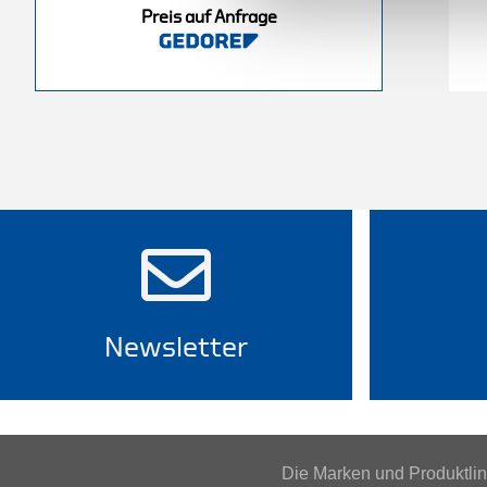
Preis auf Anfrage
nfrage
Preis auf Anfrage
Newsletter
Die Marken und Produktl