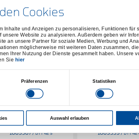
den Cookies
 Inhalte und Anzeigen zu personalisieren, Funktionen für 
f unsere Website zu analysieren. Außerdem geben wir Infor
e an unsere Partner für soziale Medien, Werbung und Ana
mationen möglicherweise mit weiteren Daten zusammen, die 
men Ihrer Nutzung der Dienste gesammelt haben. Unsere vo
en Sie
hier
Präferenzen
Statistiken
ies
Auswahl erlauben
A
echskant-Stiftschlüssel mit T-
Sechskant-Stiftschlüssel
Griff 5 mm
Griff 4 mm
1669567
/
1669559
/
DTT 42 5
DTT 42 