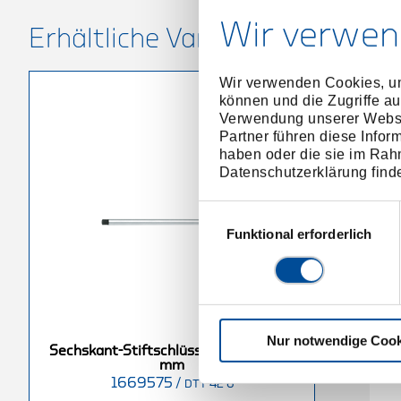
Wir verwen
Erhältliche Varianten
Wir verwenden Cookies, um
können und die Zugriffe au
Verwendung unserer Websit
Partner führen diese Infor
haben oder die sie im Rah
Datenschutzerklärung find
Einwilligungsauswahl
Funktional erforderlich
Nur notwendige Cook
lüssel mit T-
Sechskant-Stiftschlüssel mit T-
S
Sechskant-Stiftschlüssel mit T-Griff 6
 mm
Griff 8 mm
mm
1669575
/
1669583
/
DTT 42 6
DTT 42 3
DTT 42 8