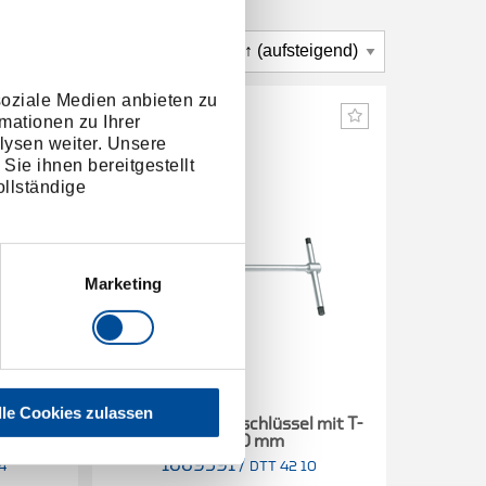
soziale Medien anbieten zu
mationen zu Ihrer
lysen weiter. Unsere
Sie ihnen bereitgestellt
llständige
Marketing
lle Cookies zulassen
 mit T-
Sechskant-Stiftschlüssel mit T-
Sechska
Griff 10 mm
1669591
/
1
4
DTT 42 10