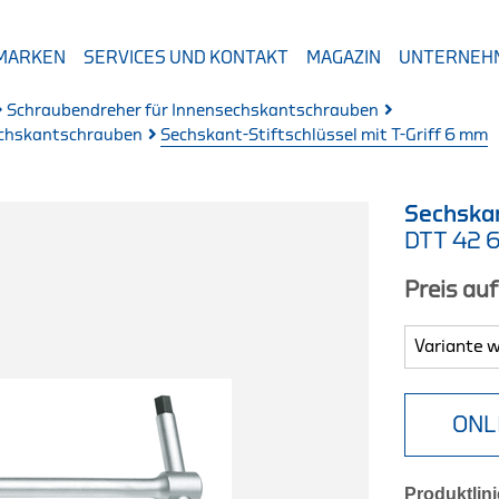
 MARKEN
SERVICES UND KONTAKT
MAGAZIN
UNTERNEH
Schraubendreher für Innensechskantschrauben
sechskantschrauben
Sechskant-Stiftschlüssel mit T-Griff 6 mm
Sechskan
DTT 42 
Preis au
ONL
Produktlini