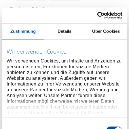
Preis auf Anfrage
Zustimmung
Details
Über Cookies
ONLINE KAUFEN
Wir verwenden Cookies
Wir verwenden Cookies, um Inhalte und Anzeigen zu
HÄNDLER FINDEN
personalisieren, Funktionen für soziale Medien
anbieten zu können und die Zugriffe auf unsere
Website zu analysieren. Außerdem geben wir
Produktlinie
EAN
4010886635117
Informationen zu Ihrer Verwendung unserer Website
an unsere Partner für soziale Medien, Werbung und
Produktbeschreibung
Analysen weiter. Unsere Partner führen diese
Informationen möglicherweise mit weiteren Daten
Ausführung nach DIN ISO 2936
zusammen, die Sie ihnen bereitgestellt haben oder
Chrom-Vanadium-Stahl 61CrSiV5, verzinkt
die sie im Rahmen Ihrer Nutzung der Dienste
gesammelt haben. Unsere vollständige
Datenschutzerklärung finden Sie
hier
Einwilligungsauswahl
Abmessungen und Gewichte