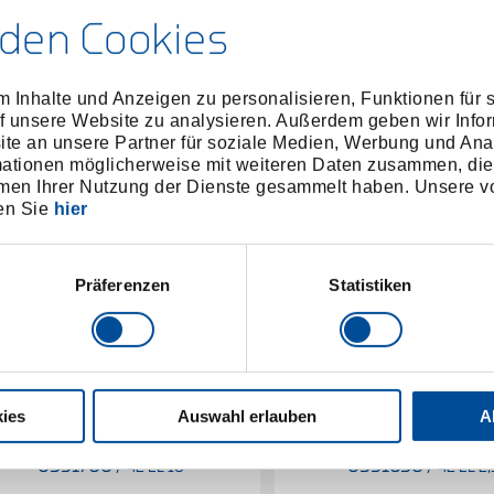
den Cookies
 Inhalte und Anzeigen zu personalisieren, Funktionen für 
f unsere Website zu analysieren. Außerdem geben wir Infor
e an unsere Partner für soziale Medien, Werbung und Ana
mationen möglicherweise mit weiteren Daten zusammen, die 
men Ihrer Nutzung der Dienste gesammelt haben. Unsere vo
en Sie
hier
Präferenzen
Statistiken
ies
Auswahl erlauben
A
Winkelschraubendreher lang
Winkelschraubendrehe
Innen-6-kant 10 mm
Innen-6-kant 2,5 
6351700
/
6351030
/
42 EL 10
42 EL 2,