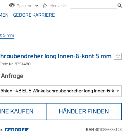
Merkliste
Sprache
MEN
GEDORE KARRIERE
nt 5 mm
hraubendreher lang Innen-6-kant 5 mm
 Code-Nr. 6351460
f Anfrage
INE KAUFEN
HÄNDLER FINDEN
e
EAN
4010886635148