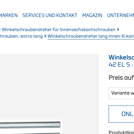
 MARKEN
SERVICES UND KONTAKT
MAGAZIN
UNTERNEH
Winkelschraubendreher für Innensechskantschrauben
hrauben,-extra-lang
Winkelschraubendreher lang Innen-6-ka
Winkelsc
42 EL 5
/
Preis au
ONL
Produktlini