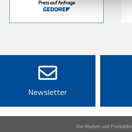
Preis auf Anfrage
nfrage
Preis auf Anfrage
Newsletter
Die Marken und Produktl