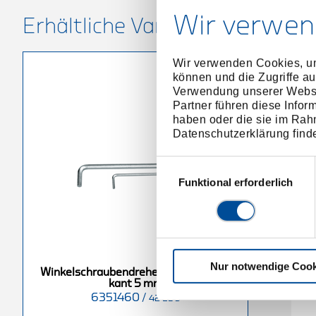
Wir verwen
Erhältliche Varianten
Wir verwenden Cookies, um
können und die Zugriffe au
Verwendung unserer Websit
Partner führen diese Infor
haben oder die sie im Rah
Datenschutzerklärung find
Einwilligungsauswahl
Funktional erforderlich
Nur notwendige Cook
dreher lang
Winkelschraubendreher lang
Winkelschraubendreher lang Innen-6-
nt 6 mm
Innen-6-kant 14 mm
kant 5 mm
6351460
/
6351970
/
42 EL 5
42 EL 6
42 EL 14