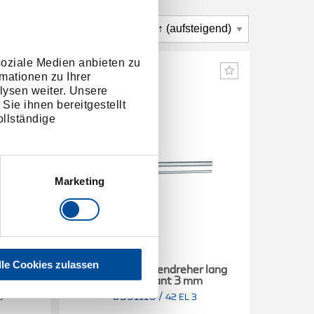
soziale Medien anbieten zu
mationen zu Ihrer
lysen weiter. Unsere
Sie ihnen bereitgestellt
llständige
Marketing
lle Cookies zulassen
r lang
Winkelschraubendreher lang
Winke
mm
Innen-6-kant 3 mm
I
6351110
/
5
42 EL 3