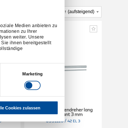
soziale Medien anbieten zu
mationen zu Ihrer
lysen weiter. Unsere
Sie ihnen bereitgestellt
llständige
Marketing
lle Cookies zulassen
r lang
Winkelschraubendreher lang
Winke
mm
Innen-6-kant 3 mm
I
6351110
/
5
42 EL 3