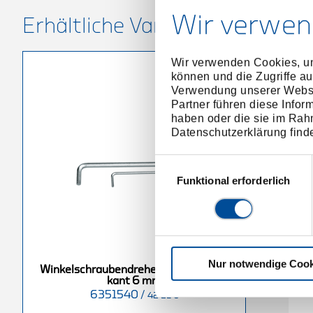
Wir verwen
Erhältliche Varianten
Wir verwenden Cookies, um
können und die Zugriffe au
Verwendung unserer Websit
Partner führen diese Infor
haben oder die sie im Rah
Datenschutzerklärung find
Einwilligungsauswahl
Funktional erforderlich
Nur notwendige Cook
dreher lang
Winkelschraubendreher lang
Winkelschraubendreher lang Innen-6-
mm (5/64AF)
Innen-6-kant 14 mm
kant 6 mm
6351540
/
6351970
/
42 EL 6
42 EL 2
42 EL 14