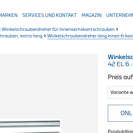
 MARKEN
SERVICES UND KONTAKT
MAGAZIN
UNTERNEH
Winkelschraubendreher für Innensechskantschrauben
hrauben,-extra-lang
Winkelschraubendreher lang Innen-6-ka
Winkelsc
42 EL 6
/
Preis au
ONL
Produktlini