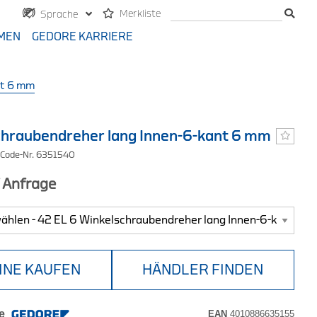
Merkliste
Sprache
MEN
GEDORE KARRIERE
nt 6 mm
hraubendreher lang Innen-6-kant 6 mm
 Code-Nr. 6351540
f Anfrage
INE KAUFEN
HÄNDLER FINDEN
e
EAN
4010886635155