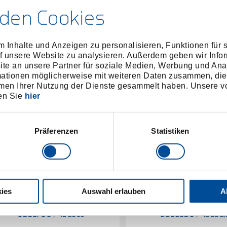
den Cookies
 Inhalte und Anzeigen zu personalisieren, Funktionen für 
f unsere Website zu analysieren. Außerdem geben wir Infor
e an unsere Partner für soziale Medien, Werbung und Ana
mationen möglicherweise mit weiteren Daten zusammen, die 
men Ihrer Nutzung der Dienste gesammelt haben. Unsere vo
en Sie
hier
Präferenzen
Statistiken
ies
Auswahl erlauben
A
Winkelschraubendreher lang
Winkelschraubendrehe
Innen-6-kant 10 mm
Innen-6-kant 2,5 
6351700
/
6351030
/
42 EL 10
42 EL 2,