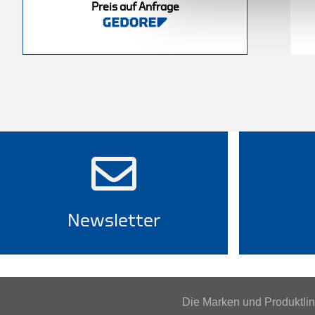
Preis auf Anfrage
nfrage
Preis auf Anfrage
Newsletter
Die Marken und Produktl