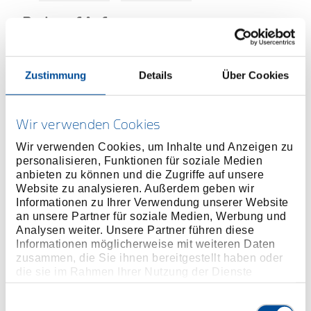
Preis auf Anfrage
Zustimmung
Details
Über Cookies
ONLINE KAUFEN
Wir verwenden Cookies
Wir verwenden Cookies, um Inhalte und Anzeigen zu
HÄNDLER FINDEN
personalisieren, Funktionen für soziale Medien
anbieten zu können und die Zugriffe auf unsere
Website zu analysieren. Außerdem geben wir
Produktlinie
EAN
4010886635162
Informationen zu Ihrer Verwendung unserer Website
an unsere Partner für soziale Medien, Werbung und
Produktbeschreibung
Analysen weiter. Unsere Partner führen diese
Informationen möglicherweise mit weiteren Daten
Ausführung nach DIN ISO 2936
zusammen, die Sie ihnen bereitgestellt haben oder
Chrom-Vanadium-Stahl 61CrSiV5, verzinkt
die sie im Rahmen Ihrer Nutzung der Dienste
gesammelt haben. Unsere vollständige
Datenschutzerklärung finden Sie
hier
Einwilligungsauswahl
Abmessungen und Gewichte