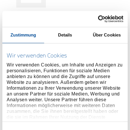
Preis auf Anfrage
Zustimmung
Details
Über Cookies
ONLINE KAUFEN
Wir verwenden Cookies
Wir verwenden Cookies, um Inhalte und Anzeigen zu
personalisieren, Funktionen für soziale Medien
HÄNDLER FINDEN
anbieten zu können und die Zugriffe auf unsere
Website zu analysieren. Außerdem geben wir
Informationen zu Ihrer Verwendung unserer Website
Produktlinie
EAN
4010886815816
an unsere Partner für soziale Medien, Werbung und
Analysen weiter. Unsere Partner führen diese
Produktbeschreibung
Informationen möglicherweise mit weiteren Daten
zusammen, die Sie ihnen bereitgestellt haben oder
Im blauen Kunststoff-Einsteckhalter (LDPE)
die sie im Rahmen Ihrer Nutzung der Dienste
Chrom-Vanadium-Stahl 50CrV4, brüniert
gesammelt haben. Unsere vollständige
Datenschutzerklärung finden Sie
hier
Einwilligungsauswahl