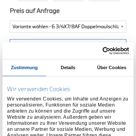
Preis auf Anfrage
ONLINE KAUFEN
Zustimmung
Details
Über Cookies
HÄNDLER FINDEN
Produktlinie
EAN
4010886607138
Wir verwenden Cookies
Wir verwenden Cookies, um Inhalte und Anzeigen zu
Produktbeschreibung
personalisieren, Funktionen für soziale Medien
Ausführung in Anlehnung an DIN 3110, ISO 3318,
anbieten zu können und die Zugriffe auf unsere
Website zu analysieren. Außerdem geben wir
ISO 1085, ISO 10102
Informationen zu Ihrer Verwendung unserer Website
Mit flachen Köpfen
an unsere Partner für soziale Medien, Werbung und
Blendfreie, mattierte Oberfläche
Analysen weiter. Unsere Partner führen diese