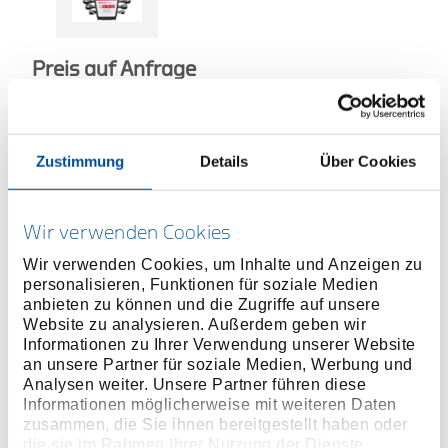
Preis auf Anfrage
ONLINE KAUFEN
Zustimmung
Details
Über Cookies
HÄNDLER FINDEN
Wir verwenden Cookies
Wir verwenden Cookies, um Inhalte und Anzeigen zu
Produktlinie
EAN
4060833008983
personalisieren, Funktionen für soziale Medien
anbieten zu können und die Zugriffe auf unsere
Produktbeschreibung
Website zu analysieren. Außerdem geben wir
In Anlehnung an DIN 837
Informationen zu Ihrer Verwendung unserer Website
an unsere Partner für soziale Medien, Werbung und
Gerade Form
Analysen weiter. Unsere Partner führen diese
Ratschenmechanismus mit 72 Zähnen
Informationen möglicherweise mit weiteren Daten
Rückschwenkwinkel 5°
zusammen, die Sie ihnen bereitgestellt haben oder
Oberfläche matt-satiniert verchromt
die sie im Rahmen Ihrer Nutzung der Dienste