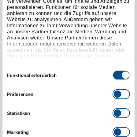
Wir verwenden Cookies, um Inhalte und Anzeigen zu
Doppel-Ringratschenschlüssel gerade 14x15 mm
personalisieren, Funktionen für soziale Medien
3300895
/
R07401415
anbieten zu können und die Zugriffe auf unsere
Preis auf Anfrage
Website zu analysieren. Außerdem geben wir
Informationen zu Ihrer Verwendung unserer Website
an unsere Partner für soziale Medien, Werbung und
Analysen weiter. Unsere Partner führen diese
Informationen möglicherweise mit weiteren Daten
zusammen, die Sie ihnen bereitgestellt haben oder
die sie im Rahmen Ihrer Nutzung der Dienste
gesammelt haben. Unsere vollständige
Datenschutzerklärung finden Sie
hier
Einwilligungsauswahl
Funktional erforderlich
Präferenzen
Statistiken
Marketing