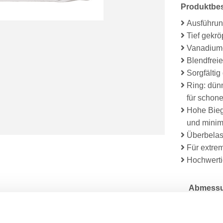
Produktbe
Ausführun
Tief gekr
Vanadium-
Blendfreie
Sorgfältig
Ring: dünn
für schon
Hohe Biege
und minimi
Überbelas
Für extrem
Hochwerti
Abmessu
Lieferum