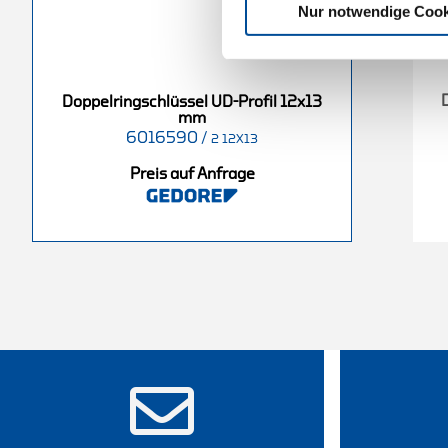
Nur notwendige Cook
el UD-Profil
Doppelringschlüssel UD-Profil
Doppelringschlüssel UD-Profil 12x13
 mm
6x7 mm
mm
6016590
/
6015350
/
2 12X13
2 38X42
2 6X7
Preis auf Anfrage
nfrage
Preis auf Anfrage