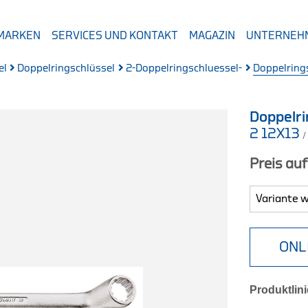
 MARKEN
SERVICES UND KONTAKT
MAGAZIN
UNTERNEH
el
Doppelringschlüssel
2-Doppelringschluessel-
Doppelring
Doppelri
2 12X13
/
Preis au
ONL
Produktlini