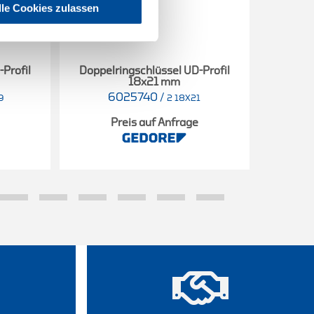
lle Cookies zulassen
Profil
Doppelringschlüssel UD-Profil
Doppel
18x21 mm
6025740
/
9
2 18X21
Preis auf Anfrage