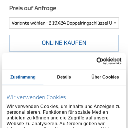
Preis auf Anfrage
ONLINE KAUFEN
HÄNDLER FINDEN
Zustimmung
Details
Über Cookies
Produktlinie
EAN
4010886601792
Produktbeschreibung
Wir verwenden Cookies
Ausführung nach DIN 838, ISO 3318, ISO 1085, ISO
Wir verwenden Cookies, um Inhalte und Anzeigen zu
10104
personalisieren, Funktionen für soziale Medien
Tief gekröpft, mit dünnwandigen Ringen
anbieten zu können und die Zugriffe auf unsere
Vanadium-Stahl 31CrV3, verchromt
Website zu analysieren. Außerdem geben wir