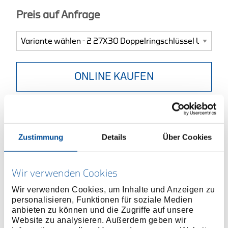
Preis auf Anfrage
ONLINE KAUFEN
HÄNDLER FINDEN
Zustimmung
Details
Über Cookies
Produktlinie
EAN
4010886601891
Produktbeschreibung
Wir verwenden Cookies
Ausführung nach DIN 838, ISO 3318, ISO 1085, ISO
Wir verwenden Cookies, um Inhalte und Anzeigen zu
10104
personalisieren, Funktionen für soziale Medien
Tief gekröpft, mit dünnwandigen Ringen
anbieten zu können und die Zugriffe auf unsere
Vanadium-Stahl 31CrV3, verchromt
Website zu analysieren. Außerdem geben wir