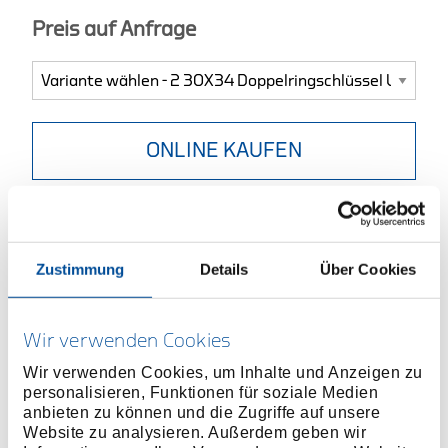
Preis auf Anfrage
ONLINE KAUFEN
HÄNDLER FINDEN
Zustimmung
Details
Über Cookies
Produktlinie
EAN
4010886602591
Produktbeschreibung
Wir verwenden Cookies
Ausführung nach DIN 838, ISO 3318, ISO 1085, ISO
Wir verwenden Cookies, um Inhalte und Anzeigen zu
10104
personalisieren, Funktionen für soziale Medien
Tief gekröpft, mit dünnwandigen Ringen
anbieten zu können und die Zugriffe auf unsere
Vanadium-Stahl 31CrV3, verchromt
Website zu analysieren. Außerdem geben wir