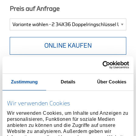
Preis auf Anfrage
ONLINE KAUFEN
HÄNDLER FINDEN
Zustimmung
Details
Über Cookies
Produktlinie
EAN
4010886602607
Produktbeschreibung
Wir verwenden Cookies
Ausführung nach DIN 838, ISO 3318, ISO 1085, ISO
Wir verwenden Cookies, um Inhalte und Anzeigen zu
10104
personalisieren, Funktionen für soziale Medien
Tief gekröpft, mit dünnwandigen Ringen
anbieten zu können und die Zugriffe auf unsere
Vanadium-Stahl 31CrV3, verchromt
Website zu analysieren. Außerdem geben wir