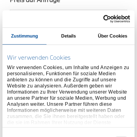
Preis auf Anfrage
Zustimmung
Details
Über Cookies
ONLINE KAUFEN
Wir verwenden Cookies
HÄNDLER FINDEN
Wir verwenden Cookies, um Inhalte und Anzeigen zu
personalisieren, Funktionen für soziale Medien
Produktlinie
EAN
4010886647028
anbieten zu können und die Zugriffe auf unsere
Website zu analysieren. Außerdem geben wir
Produktbeschreibung
Informationen zu Ihrer Verwendung unserer Website
an unsere Partner für soziale Medien, Werbung und
Mit dünnwandigen Ringen
Analysen weiter. Unsere Partner führen diese
Vanadium-Stahl 31CrV3, verchromt
Informationen möglicherweise mit weiteren Daten
Für das Arbeiten in extrem schwer zugänglichen
zusammen, die Sie ihnen bereitgestellt haben oder
die sie im Rahmen Ihrer Nutzung der Dienste
Platzverhältnissen
gesammelt haben. Unsere vollständige
Datenschutzerklärung finden Sie
hier
Einwilligungsauswahl