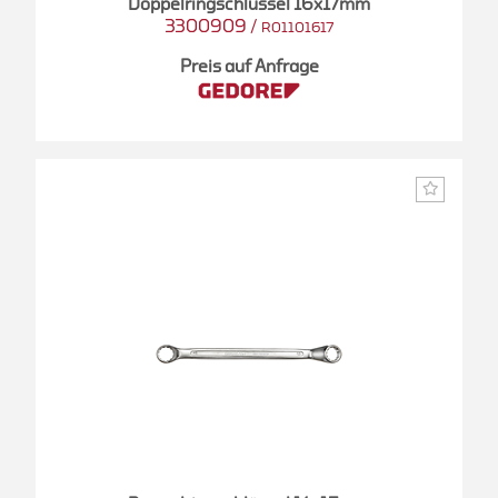
Doppelringschlüssel 16x17mm
3300909
/
R01101617
Preis auf Anfrage