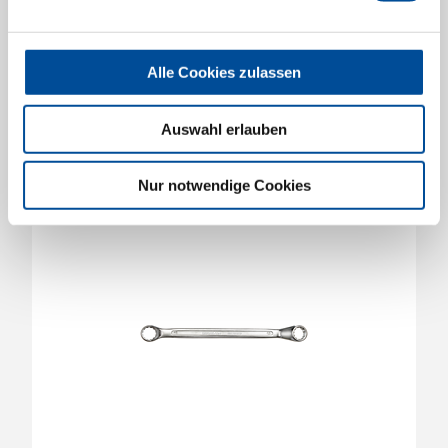
Doppelringschlüssel 21x23mm
3300914
/
R01102123
Alle Cookies zulassen
Preis auf Anfrage
Auswahl erlauben
Nur notwendige Cookies