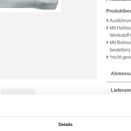
Produktbe
Ausführun
Mit Hohlsc
Werkstoff
Mit Bohrun
bestellen)
*nicht ge
Abmessu
Lieferum
Technisc
Details