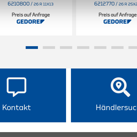
6210800
/
6212770
/
26 R 11X13
26 R 25X
Preis auf Anfrage
Preis auf Anfrage
Kontakt
Händlersuc