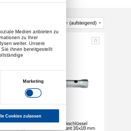
soziale Medien anbieten zu
mationen zu Ihrer
lysen weiter. Unsere
Sie ihnen bereitgestellt
llständige
Marketing
lle Cookies zulassen
el
Doppelsteckschlüssel
Do
x28 mm
Hohlschaft 6-kant 16x18 mm
Hohls