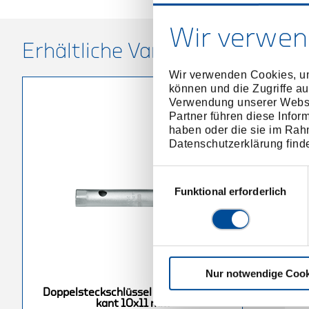
Wir verwen
Erhältliche Varianten
Wir verwenden Cookies, um
können und die Zugriffe au
Verwendung unserer Websit
Partner führen diese Infor
haben oder die sie im Rah
Datenschutzerklärung find
Einwilligungsauswahl
Funktional erforderlich
Nur notwendige Cook
chlüssel
Doppelsteckschlüssel
Doppelsteckschlüssel Hohlschaft 6-
nt 13x17 mm
Hohlschaft 6-kant 36x41 mm
kant 10x11 mm