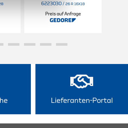
6223030
/
6
28
26 R 16X18
Preis auf Anfrage
he
Lieferanten-Portal