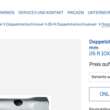
 MARKEN
SERVICES UND KONTAKT
MAGAZIN
UNTERNEH
el
Doppelsteckschlüssel
26-R-Doppelsteckschluessel-
Dopp
Doppelst
mm
26 R 10X
Preis au
ONL
Produktlini