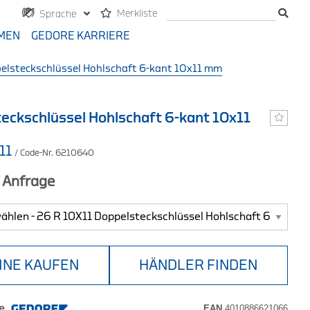
Merkliste
Sprache
MEN
GEDORE KARRIERE
elsteckschlüssel Hohlschaft 6-kant 10x11 mm
eckschlüssel Hohlschaft 6-kant 10x11
11
/ Code-Nr. 6210640
f Anfrage
INE KAUFEN
HÄNDLER FINDEN
e
EAN
4010886621066