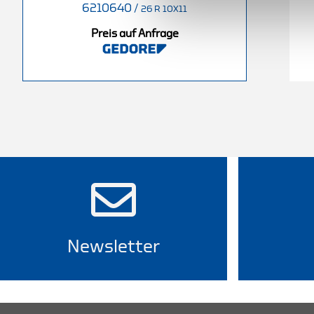
6210640
/
6213310
/
26 R 10X11
 R 13X17
26 R 36X41
Preis auf Anfrage
nfrage
Preis auf Anfrage
Newsletter