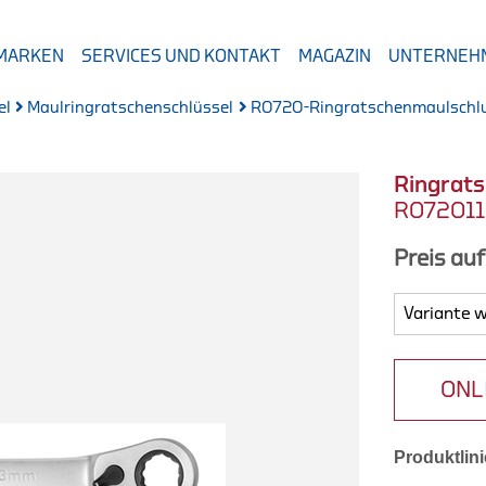
 MARKEN
SERVICES UND KONTAKT
MAGAZIN
UNTERNEH
el
Maulringratschenschlüssel
R0720-Ringratschenmaulschlu
Ringrat
R07201
Preis au
ONL
Produktlini