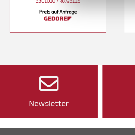
3301010
/
3301083
/
R07201110
07201160
R07201180
Preis auf Anfrage
nfrage
Preis auf Anfrage
Newsletter