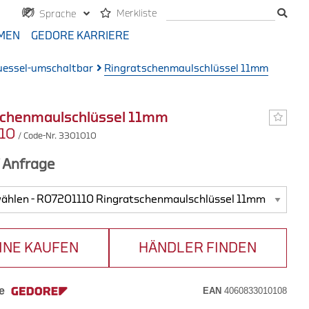
Merkliste
Sprache
MEN
GEDORE KARRIERE
essel-umschaltbar
Ringratschenmaulschlüssel 11mm
schenmaulschlüssel 11mm
110
/ Code-Nr. 3301010
f Anfrage
INE KAUFEN
HÄNDLER FINDEN
e
EAN
4060833010108