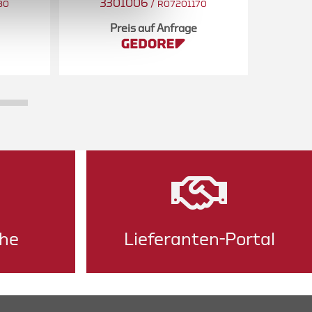
3301006
/
33
30
R07201170
Preis auf Anfrage
he
Lieferanten-Portal