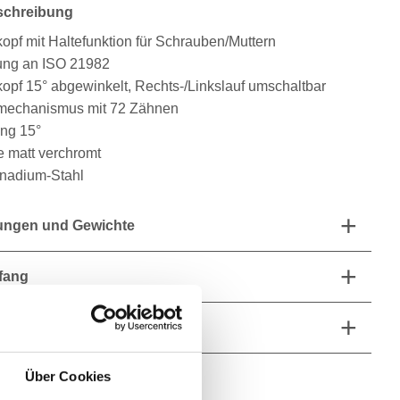
schreibung
opf mit Haltefunktion für Schrauben/Muttern
ung an ISO 21982
opf 15° abgewinkelt, Rechts-/Linkslauf umschaltbar
mechanismus mit 72 Zähnen
ung 15°
e matt verchromt
nadium-Stahl
ngen und Gewichte
fang
he Eigenschaften
Über Cookies