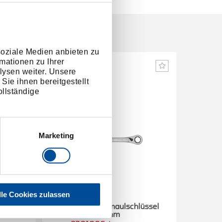
soziale Medien anbieten zu
mationen zu Ihrer
lysen weiter. Unsere
Sie ihnen bereitgestellt
llständige
Marketing
lle Cookies zulassen
üssel
Ringratschenmaulschlüssel
Ringr
17mm