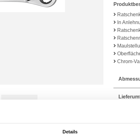
Produktbe
Ratschenk
In Anlehn
Ratschenk
Ratschen
Maulstell
Oberfläch
Chrom-Va
Abmessu
Lieferum
Technisc
Details