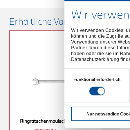
Wir verwen
Erhältliche Varianten
Wir verwenden Cookies, um
können und die Zugriffe au
Verwendung unserer Websit
Partner führen diese Infor
haben oder die sie im Rah
Datenschutzerklärung find
Einwilligungsauswahl
Funktional erforderlich
Nur notwendige Cook
ulschlüssel
Ringratschenmaulschlüssel
Ringratschenmaulschlüssel 11mm
m
18mm