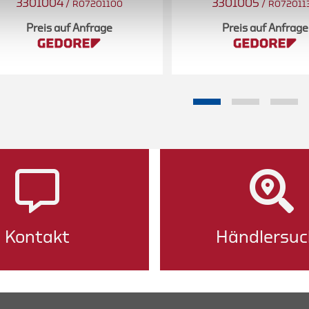
3301004
/
3301005
/
R07201100
R072011
Preis auf Anfrage
Preis auf Anfrage
Kontakt
Händlersuc