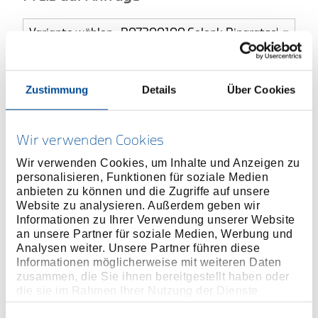
ONLINE KAUFEN
Zustimmung
Details
Über Cookies
HÄNDLER FINDEN
Wir verwenden Cookies
Wir verwenden Cookies, um Inhalte und Anzeigen zu
Produktlinie
EAN
4060833008761
personalisieren, Funktionen für soziale Medien
anbieten zu können und die Zugriffe auf unsere
Produktbeschreibung
Website zu analysieren. Außerdem geben wir
Informationen zu Ihrer Verwendung unserer Website
In Anlehnung an DIN 3113, ISO 3318
an unsere Partner für soziale Medien, Werbung und
Mit 180° schwenkbarem Kopf
Analysen weiter. Unsere Partner führen diese
Informationen möglicherweise mit weiteren Daten
Maulstellung 15°
zusammen, die Sie ihnen bereitgestellt haben oder
Oberfläche matt-satiniert verchromt
die sie im Rahmen Ihrer Nutzung der Dienste
Chrom-Vanadium-Stahl
gesammelt haben. Unsere vollständige