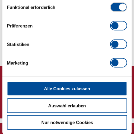
Datenschutzerklärung finden Sie
hier
Einwilligungsauswahl
Funktional erforderlich
Abmessungen und Gewichte
Präferenzen
Lieferumfang
Technische Eigenschaften
Statistiken
Marketing
Alle Cookies zulassen
Newsletter
Auswahl erlauben
Nur notwendige Cookies