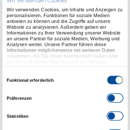
Wir verwenden Cookies
Ausführung in Anlehnung an DIN 3113, Form B, ISO
Wir verwenden Cookies, um Inhalte und Anzeigen zu
3318, ISO 7738
personalisieren, Funktionen für soziale Medien
anbieten zu können und die Zugriffe auf unsere
Mit gleichen Schlüsselweiten
Website zu analysieren. Außerdem geben wir
Chrom-Vanadium-Stahl 31CrV3, verchromt
Informationen zu Ihrer Verwendung unserer Website
Blendfreie, mattierte Oberfläche
an unsere Partner für soziale Medien, Werbung und
Sorgfältig geschmiedet und fachgerecht verarbeitet
Analysen weiter. Unsere Partner führen diese
Informationen möglicherweise mit weiteren Daten
Ring: gekröpft und 10° abgewinkelt, mit UD-Profil für
zusammen, die Sie ihnen bereitgestellt haben oder
schonende Kraftübertragung, ab SW 1.3/8" 12-kant
die sie im Rahmen Ihrer Nutzung der Dienste
Ring
gesammelt haben. Unsere vollständige
Maul: präzise auf exaktes Nennmaß geschliffen für
Datenschutzerklärung finden Sie
hier
Einwilligungsauswahl
Funktional erforderlich
optimale Kontaktflächen
Durch Kraftrippe verstärkter schlanker Schaft an der
Maulseite garantiert höchste Drehmomente
Präferenzen
Überbelastung wird durch Verformung angezeigt
Tiefliegende bzw. versenkte Muttern oder
Statistiken
Schrauben können mit dem gekröpften Ring sicher
betätigt werden