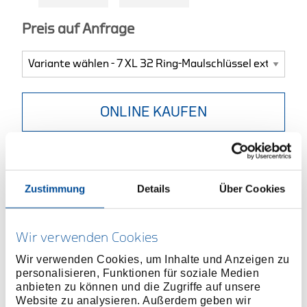
Preis auf Anfrage
ONLINE KAUFEN
HÄNDLER FINDEN
Zustimmung
Details
Über Cookies
Produktlinie
EAN
4010886610145
Produktbeschreibung
Wir verwenden Cookies
Extra langer Schaft für tiefen Einsatzbereich und
Wir verwenden Cookies, um Inhalte und Anzeigen zu
mehr Drehmoment
personalisieren, Funktionen für soziale Medien
anbieten zu können und die Zugriffe auf unsere
Chrom-Vanadium-Stahl 31CrV3, verchromt
Website zu analysieren. Außerdem geben wir
Sorgfältig geschmiedet und fachgerecht verarbeitet