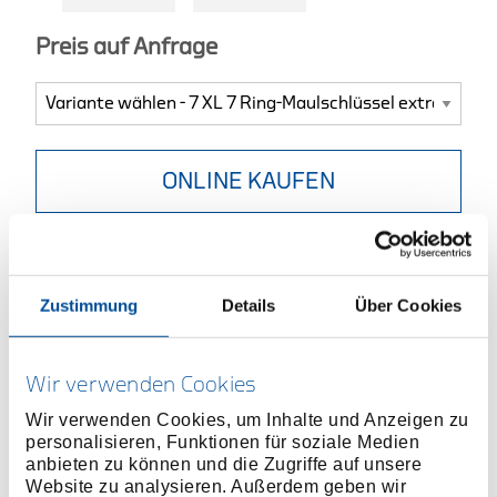
Preis auf Anfrage
ONLINE KAUFEN
HÄNDLER FINDEN
Zustimmung
Details
Über Cookies
Produktlinie
EAN
4010886807064
Produktbeschreibung
Wir verwenden Cookies
Extra langer Schaft für tiefen Einsatzbereich und
Wir verwenden Cookies, um Inhalte und Anzeigen zu
mehr Drehmoment
personalisieren, Funktionen für soziale Medien
anbieten zu können und die Zugriffe auf unsere
Chrom-Vanadium-Stahl 31CrV3, verchromt
Website zu analysieren. Außerdem geben wir
Sorgfältig geschmiedet und fachgerecht verarbeitet