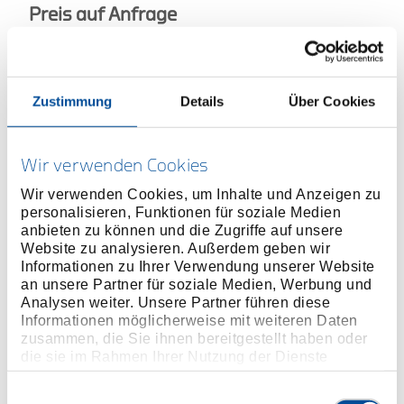
Preis auf Anfrage
Zustimmung
Details
Über Cookies
ONLINE KAUFEN
Wir verwenden Cookies
HÄNDLER FINDEN
Wir verwenden Cookies, um Inhalte und Anzeigen zu
personalisieren, Funktionen für soziale Medien
anbieten zu können und die Zugriffe auf unsere
Produktlinie
EAN
4010886635452
Website zu analysieren. Außerdem geben wir
Informationen zu Ihrer Verwendung unserer Website
Produktbeschreibung
an unsere Partner für soziale Medien, Werbung und
Analysen weiter. Unsere Partner führen diese
Ausführung ähnlich DIN 3116
Informationen möglicherweise mit weiteren Daten
Vanadium-Stahl 31CrV3, manganphosphatiert
zusammen, die Sie ihnen bereitgestellt haben oder
Sondergrößen auf Anfrage
die sie im Rahmen Ihrer Nutzung der Dienste
gesammelt haben. Unsere vollständige
Datenschutzerklärung finden Sie
hier
Einwilligungsauswahl