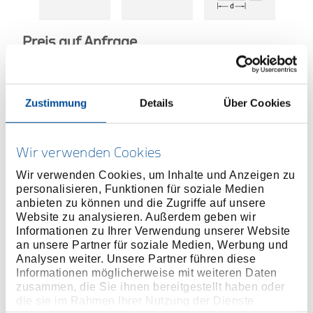
Preis auf Anfrage
Zustimmung
Details
Über Cookies
ONLINE KAUFEN
Wir verwenden Cookies
HÄNDLER FINDEN
Wir verwenden Cookies, um Inhalte und Anzeigen zu
personalisieren, Funktionen für soziale Medien
anbieten zu können und die Zugriffe auf unsere
Website zu analysieren. Außerdem geben wir
Produktlinie
EAN
4010886870006
Informationen zu Ihrer Verwendung unserer Website
an unsere Partner für soziale Medien, Werbung und
Produktbeschreibung
Analysen weiter. Unsere Partner führen diese
Maschinenbetätigt
Informationen möglicherweise mit weiteren Daten
zusammen, die Sie ihnen bereitgestellt haben oder
Innenvierkantantrieb nach DIN 3121 - H 20, ISO
die sie im Rahmen Ihrer Nutzung der Dienste
1174