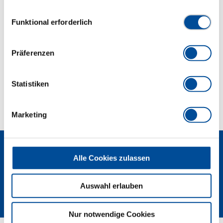
gesammelt haben. Unsere vollständige
GEDORE Sonderstahl, brüniert und geölt
Datenschutzerklärung finden Sie
hier
Einwilligungsauswahl
Funktional erforderlich
Abmessungen und Gewichte
Präferenzen
Lieferumfang
Statistiken
Technische Eigenschaften
Marketing
Alle Cookies zulassen
Auswahl erlauben
Newsletter
Nur notwendige Cookies