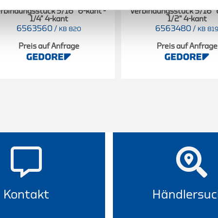
rbindungsstück 5/16" 6-kant -
Verbindungsstück 5/16" 
1/4" 4-kant
1/2" 4-kant
6563560
/
6563480
/
KB 820
KB 81
Preis auf Anfrage
Preis auf Anfrage
Kontakt
Händlersuc