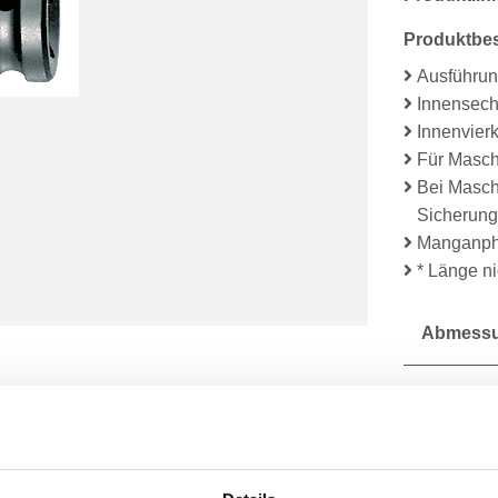
Produktbe
Ausführun
Innensec
Innenvier
Für Masch
Bei Masch
Sicherungs
Manganph
* Länge n
Abmessu
Lieferum
Technisc