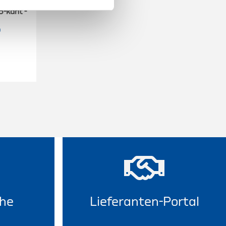
6-kant -
9
he
Lieferanten-Portal