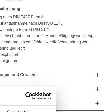
schreibung
g nach DIN 7427 Form A
hskantaufnahme nach DIN ISO 1173
kantantrieb Form G DIN 3121
inenschrauber oder auch Handbetätigungswerkzeuge
inengebrauch empfehlen wir die Verwendung von
ring und -stift
osphatiert
icht genormt
ngen und Gewichte
fang
he Eigenschaften