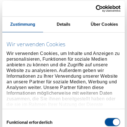
Preis auf Anfrage
ONLINE KAUFEN
Zustimmung
Details
Über Cookies
HÄNDLER FINDEN
Wir verwenden Cookies
Wir verwenden Cookies, um Inhalte und Anzeigen zu
personalisieren, Funktionen für soziale Medien
Produktlinie
EAN
4010886665831
anbieten zu können und die Zugriffe auf unsere
Website zu analysieren. Außerdem geben wir
Produktbeschreibung
Informationen zu Ihrer Verwendung unserer Website
an unsere Partner für soziale Medien, Werbung und
Mit Vierkantantrieb nach DIN 3121, ISO 1174, Form
Analysen weiter. Unsere Partner führen diese
F und H
Informationen möglicherweise mit weiteren Daten
GEDORE Sonderstahl, manganphosphatiert
zusammen, die Sie ihnen bereitgestellt haben oder
die sie im Rahmen Ihrer Nutzung der Dienste
gesammelt haben. Unsere vollständige
Abmessungen und Gewichte
Datenschutzerklärung finden Sie
hier
Einwilligungsauswahl
Funktional erforderlich