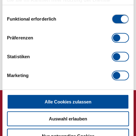
gesammelt haben. Unsere vollständige
1174
Datenschutzerklärung finden Sie
hier
Einwilligungsauswahl
Chrom-Molybdän-Stahl
Funktional erforderlich
Abmessungen und Gewichte
Präferenzen
Lieferumfang
Statistiken
Technische Eigenschaften
Marketing
Alle Cookies zulassen
Auswahl erlauben
Newsletter
Nur notwendige Cookies