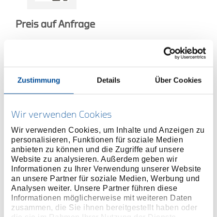
Preis auf Anfrage
ONLINE KAUFEN
Zustimmung
Details
Über Cookies
HÄNDLER FINDEN
Wir verwenden Cookies
Produktlinie
EAN
4060833005739
Wir verwenden Cookies, um Inhalte und Anzeigen zu
personalisieren, Funktionen für soziale Medien
Produktbeschreibung
anbieten zu können und die Zugriffe auf unsere
Maschinenbetätigt, Fixierung durch Sicherungsring/-
Website zu analysieren. Außerdem geben wir
Stift
Informationen zu Ihrer Verwendung unserer Website
an unsere Partner für soziale Medien, Werbung und
Oberfläche phosphatiert
Analysen weiter. Unsere Partner führen diese
Verbindungsvierkant nach DIN 3121 - F 20, ISO
Informationen möglicherweise mit weiteren Daten
1174
zusammen, die Sie ihnen bereitgestellt haben oder
Innenvierkantantrieb nach DIN 3121 - G 12,5, ISO
die sie im Rahmen Ihrer Nutzung der Dienste