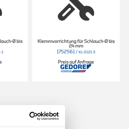
lauch-Ø bis
Klemmvorrichtung für Schlauch-Ø bis
24 mm
1752561
/
-1
KL-0121-3
e
Preis auf Anfrage