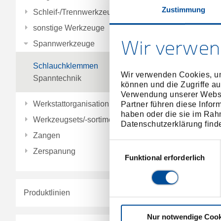
Zustimmung
Schleif-/Trennwerkzeuge
sonstige Werkzeuge
Wir verwen
Spannwerkzeuge
Schlauchklemmen
Wir verwenden Cookies, um
Spanntechnik
Klemmvor
können und die Zugriffe au
Verwendung unserer Websit
Werkstattorganisation
Partner führen diese Infor
haben oder die sie im Rah
Werkzeugsets/-sortimente
Datenschutzerklärung find
Zangen
Einwilligungsauswahl
Zerspanung
Funktional erforderlich
Produktlinien
Nur notwendige Cook