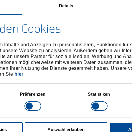
Details
den Cookies
 Inhalte und Anzeigen zu personalisieren, Funktionen für 
richtung für Schlauch-Ø bis
f unsere Website zu analysieren. Außerdem geben wir Infor
45 mm
e an unsere Partner für soziale Medien, Werbung und Ana
1776797
/
KL-0121-4
mationen möglicherweise mit weiteren Daten zusammen, die 
men Ihrer Nutzung der Dienste gesammelt haben. Unsere vo
Preis auf Anfrage
en Sie
hier
Präferenzen
Statistiken
ies
Auswahl erlauben
A