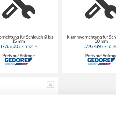
richtung für Schlauch-Ø bis
Klemmvorrichtung für Sch
15 mm
10 mm
1776800
/
1776789
/
KL-0121-2
KL-0121
Preis auf Anfrage
Preis auf Anfrag