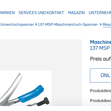
 MARKEN
SERVICES UND KONTAKT
MAGAZIN
UNTERNEH
chinentischspanner
137-MSP-Maschinentisch-Spanner-
Masc
Maschin
137 MSP
Preis au
ONL
Produktlini
Produktbe
Zum schne