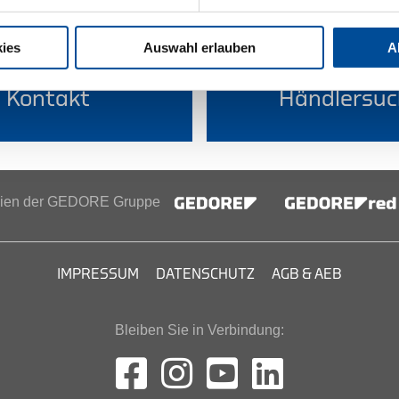
ies
Auswahl erlauben
A
Kontakt
Händlersuc
inien der GEDORE Gruppe
IMPRESSUM
DATENSCHUTZ
AGB & AEB
Bleiben Sie in Verbindung: