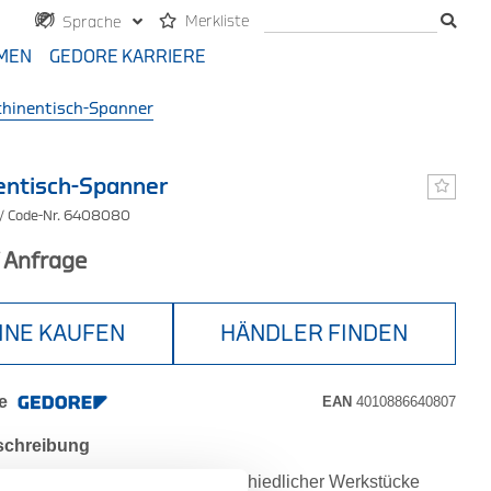
Merkliste
Sprache
MEN
GEDORE KARRIERE
hinentisch-Spanner
entisch-Spanner
/ Code-Nr. 6408080
f Anfrage
INE KAUFEN
HÄNDLER FINDEN
e
EAN
4010886640807
schreibung
llen, sicheren Spannen unterschiedlicher Werkstücke