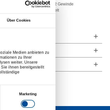
ür Nutensteine mit M8, M10, M12 Gewinde
nadium-Sonderstahl, vernickelt
el blau tauchisoliert
Über Cookies
 ohne Nutsteine
ngen und Gewichte
fang
soziale Medien anbieten zu
mationen zu Ihrer
lysen weiter. Unsere
he Eigenschaften
Sie ihnen bereitgestellt
llständige
Marketing