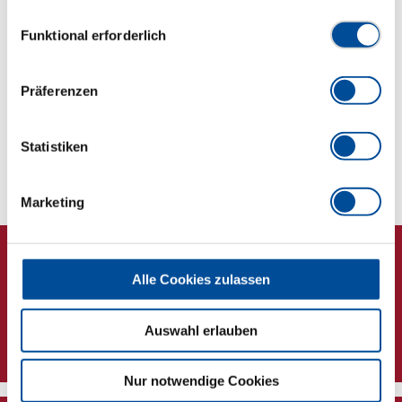
Grauguß
Datenschutzerklärung finden Sie
hier
Einwilligungsauswahl
Funktional erforderlich
Abmessungen und Gewichte
Präferenzen
Lieferumfang
Statistiken
Technische Eigenschaften
Marketing
Alle Cookies zulassen
Auswahl erlauben
Newsletter
Nur notwendige Cookies