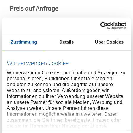
Preis auf Anfrage
ONLINE KAUFEN
Zustimmung
Details
Über Cookies
HÄNDLER FINDEN
Wir verwenden Cookies
Produktlinie
EAN
4060833017374
Wir verwenden Cookies, um Inhalte und Anzeigen zu
personalisieren, Funktionen für soziale Medien
Produktbeschreibung
anbieten zu können und die Zugriffe auf unsere
Absolut paralleles Spannen durch zentrische
Website zu analysieren. Außerdem geben wir
Informationen zu Ihrer Verwendung unserer Website
Führung
an unsere Partner für soziale Medien, Werbung und
Schraubstock nach vorn öffnend
Analysen weiter. Unsere Partner führen diese
Präzise Führung
Informationen möglicherweise mit weiteren Daten
Mit Amboss
zusammen, die Sie ihnen bereitgestellt haben oder
die sie im Rahmen Ihrer Nutzung der Dienste
Maximale Spannkraft 25 KN
gesammelt haben. Unsere vollständige