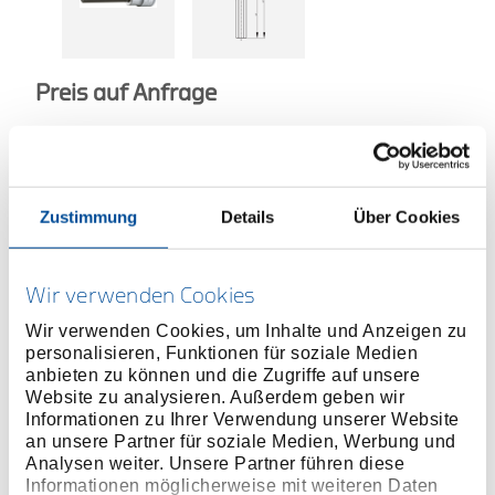
Preis auf Anfrage
Zustimmung
Details
Über Cookies
ONLINE KAUFEN
Wir verwenden Cookies
HÄNDLER FINDEN
Wir verwenden Cookies, um Inhalte und Anzeigen zu
personalisieren, Funktionen für soziale Medien
Produktlinie
EAN
4010886863824
anbieten zu können und die Zugriffe auf unsere
Website zu analysieren. Außerdem geben wir
Produktbeschreibung
Informationen zu Ihrer Verwendung unserer Website
an unsere Partner für soziale Medien, Werbung und
Ausführung nach DIN 7422
Analysen weiter. Unsere Partner führen diese
Innenvierkantantrieb nach DIN 3120 - D 20, ISO
Informationen möglicherweise mit weiteren Daten