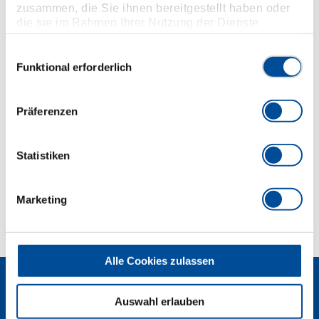
zusammen, die Sie ihnen bereitgestellt haben oder
1174, mit Stiftsicherung
die sie im Rahmen Ihrer Nutzung der Dienste
Handbetätigt, mit griffiger Kreuzrändelung
gesammelt haben. Unsere vollständige
Verchromt
Datenschutzerklärung finden Sie
hier
Einwilligungsauswahl
Mit eingepresstem Stift aus GEDORE Vanadium-
Funktional erforderlich
Sonderstahl, manganphosphatiert
Präferenzen
Abmessungen und Gewichte
Statistiken
Lieferumfang
Marketing
Technische Eigenschaften
Alle Cookies zulassen
Auswahl erlauben