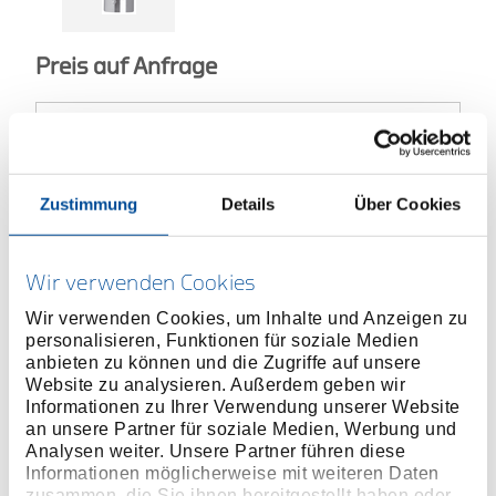
Preis auf Anfrage
ONLINE KAUFEN
Zustimmung
Details
Über Cookies
HÄNDLER FINDEN
Wir verwenden Cookies
Wir verwenden Cookies, um Inhalte und Anzeigen zu
personalisieren, Funktionen für soziale Medien
Produktlinie
EAN
4060833003674
anbieten zu können und die Zugriffe auf unsere
Website zu analysieren. Außerdem geben wir
Produktbeschreibung
Informationen zu Ihrer Verwendung unserer Website
Mit eingepresstem, phosphatierten Stift
an unsere Partner für soziale Medien, Werbung und
Analysen weiter. Unsere Partner führen diese
Handbetätigt mit griffiger Längsrändelung
Informationen möglicherweise mit weiteren Daten
Antriebsseite glänzend poliert
zusammen, die Sie ihnen bereitgestellt haben oder