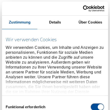
Preis auf Anfrage
Zustimmung
Details
Über Cookies
ONLINE KAUFEN
HÄNDLER FINDEN
Wir verwenden Cookies
Wir verwenden Cookies, um Inhalte und Anzeigen zu
personalisieren, Funktionen für soziale Medien
Produktlinie
EAN
4010886612958
anbieten zu können und die Zugriffe auf unsere
Website zu analysieren. Außerdem geben wir
Produktbeschreibung
Informationen zu Ihrer Verwendung unserer Website
an unsere Partner für soziale Medien, Werbung und
Für Innen- und Außen-TX Schrauben
Analysen weiter. Unsere Partner führen diese
Im GEDORE blauen Stahlblechkasten
Informationen möglicherweise mit weiteren Daten
Maße: 320 x 210 x 55 mm
zusammen, die Sie ihnen bereitgestellt haben oder
die sie im Rahmen Ihrer Nutzung der Dienste
gesammelt haben. Unsere vollständige
Abmessungen und Gewichte
Datenschutzerklärung finden Sie
hier
Einwilligungsauswahl
Funktional erforderlich